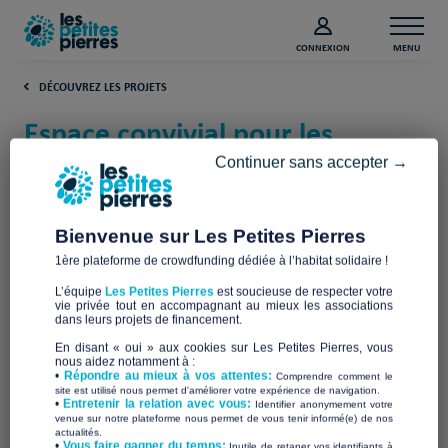
CONNEXION
MENU
DÉCOUVREZ LES PROJETS
Espace convivial pour les
personnes sans domicile (Paris)
Continuer sans accepter →
Compagnons Bâtisseurs Centre Val de
Loire
Bienvenue sur Les Petites Pierres
1ère plateforme de crowdfunding dédiée à l’habitat solidaire !
L’équipe
Les Petites Pierres
est soucieuse de respecter votre
vie privée tout en accompagnant au mieux les associations
dans leurs projets de financement.
En disant « oui » aux cookies sur Les Petites Pierres, vous
nous aidez notamment à :
•
Répondre au mieux à vos attentes:
Comprendre comment le
site est utilisé nous permet d'améliorer votre expérience de navigation.
•
Entretenir la relation avec vous:
Identifier anonymement votre
venue sur notre plateforme nous permet de vous tenir informé(e) de nos
actualités.
​•
Vous faire gagner du temps:
Inutile de retaper vos identifiants à