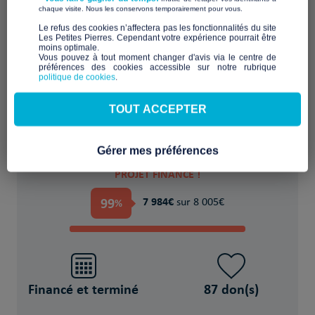
​ ​
chaque visite. Nous les conservons temporairement pour vous.
​Le refus des cookies n’affectera pas les fonctionnalités du site
Les Petites Pierres. Cependant votre expérience pourrait être
moins optimale.​
Favoriser l'accueil et l'échange dans un lieu
Vous pouvez à tout moment changer d'avis via le centre de
partagé
préférences des cookies accessible sur notre rubrique
politique de cookies
.
POUR
TOUT ACCEPTER
NA Personne(s) sans-abri
Gérer mes préférences
PROJET FINANCÉ !
99
7 984€
%
sur 8 005€
Financé et terminé
87 don(s)