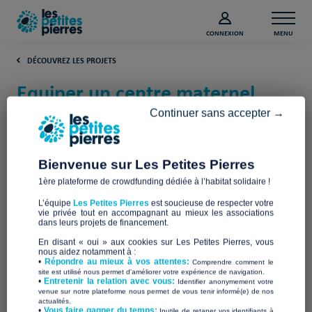
CONNEXION
MENU
DÉCOUVREZ LES PROJETS
Equiper un centre maternel
pour mères adolescentes
Continuer sans accepter →
(Seine-et-Marne)
Bienvenue sur Les Petites Pierres
Apprentis d'Auteuil Centre Maternel
1ère plateforme de crowdfunding dédiée à l’habitat solidaire !
Samarie
L’équipe
Les Petites Pierres
est soucieuse de respecter votre
vie privée tout en accompagnant au mieux les associations
dans leurs projets de financement.
En disant « oui » aux cookies sur Les Petites Pierres, vous
nous aidez notamment à :
•
Répondre au mieux à vos attentes:
Comprendre comment le
site est utilisé nous permet d'améliorer votre expérience de navigation.
•
Entretenir la relation avec vous:
Identifier anonymement votre
venue sur notre plateforme nous permet de vous tenir informé(e) de nos
actualités.
​•
Vous faire gagner du temps:
Inutile de retaper vos identifiants à