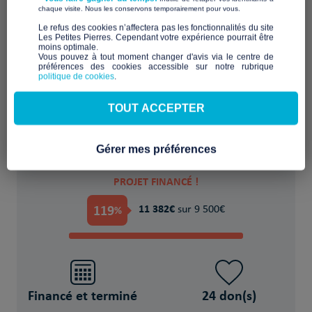
​ ​
chaque visite. Nous les conservons temporairement pour vous.
​Le refus des cookies n’affectera pas les fonctionnalités du site
Les Petites Pierres. Cependant votre expérience pourrait être
moins optimale.​
Vous pouvez à tout moment changer d'avis via le centre de
préférences des cookies accessible sur notre rubrique
Equipement (mobilier, literie)
politique de cookies
.
POUR
TOUT ACCEPTER
mères adolescentes
Gérer mes préférences
PROJET FINANCÉ !
119
11 382€
%
sur 9 500€
Financé et terminé
24 don(s)