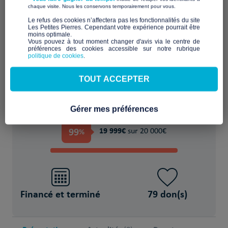
​ ​
chaque visite. Nous les conservons temporairement pour vous.
Favoriser l'accueil et l'échange dans un lieu
​Le refus des cookies n’affectera pas les fonctionnalités du site
Les Petites Pierres. Cependant votre expérience pourrait être
partagé
moins optimale.​
Vous pouvez à tout moment changer d'avis via le centre de
préférences des cookies accessible sur notre rubrique
POUR
politique de cookies
.
des Personne(s) en situation de précarité
TOUT ACCEPTER
Gérer mes préférences
PROJET FINANCÉ !
99
19 999€
%
sur 20 000€
Financé et terminé
79 don(s)