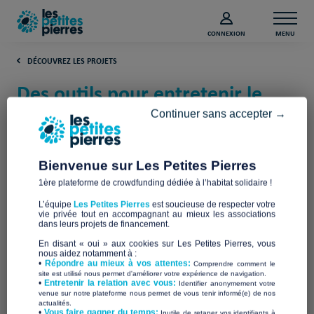
CONNEXION
MENU
DÉCOUVREZ LES PROJETS
Des outils pour entretenir le
lien social (Rhône)
Continuer sans accepter →
Habitat et Humanisme
Bienvenue sur Les Petites Pierres
1ère plateforme de crowdfunding dédiée à l’habitat solidaire !
L’équipe
Les Petites Pierres
est soucieuse de respecter votre
vie privée tout en accompagnant au mieux les associations
dans leurs projets de financement.
En disant « oui » aux cookies sur Les Petites Pierres, vous
nous aidez notamment à :
•
Répondre au mieux à vos attentes:
Comprendre comment le
site est utilisé nous permet d'améliorer votre expérience de navigation.
•
Entretenir la relation avec vous:
Identifier anonymement votre
venue sur notre plateforme nous permet de vous tenir informé(e) de nos
actualités.
​•
Vous faire gagner du temps:
Inutile de retaper vos identifiants à