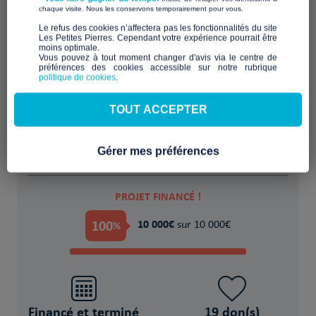
​ ​
chaque visite. Nous les conservons temporairement pour vous.
​Le refus des cookies n’affectera pas les fonctionnalités du site
Les Petites Pierres. Cependant votre expérience pourrait être
moins optimale.​
Location de maison : meublée de 25 m2,
Vous pouvez à tout moment changer d'avis via le centre de
préférences des cookies accessible sur notre rubrique
avec jardin
politique de cookies
.
POUR
TOUT ACCEPTER
2 Travailleurs précaires en situation de mal
logement
Gérer mes préférences
PROJET FINANCÉ !
100
10 000€
%
sur 10 000€
Financé et terminé
19 don(s)