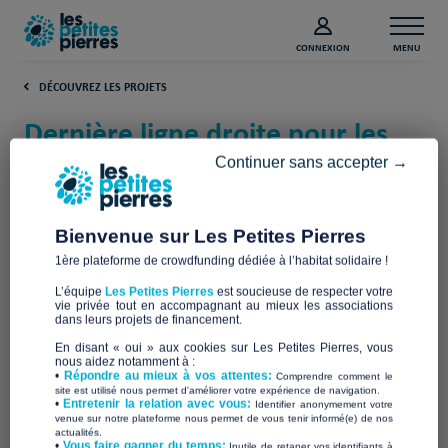
CONNEXION
MENU
DÉCOUVREZ LES PROJETS
Dernière ligne droite pour les
Maisons de la Dignité (Indre-et-
Continuer sans accepter →
Loire)
Bienvenue sur Les Petites Pierres
Les Maisons de la Dignité
1ère plateforme de crowdfunding dédiée à l’habitat solidaire !
L’équipe
Les Petites Pierres
est soucieuse de respecter votre
vie privée tout en accompagnant au mieux les associations
dans leurs projets de financement.
En disant « oui » aux cookies sur Les Petites Pierres, vous
nous aidez notamment à :
•
Répondre au mieux à vos attentes:
Comprendre comment le
site est utilisé nous permet d'améliorer votre expérience de navigation.
•
Entretenir la relation avec vous:
Identifier anonymement votre
venue sur notre plateforme nous permet de vous tenir informé(e) de nos
actualités.
​•
Vous faire gagner du temps:
Inutile de retaper vos identifiants à