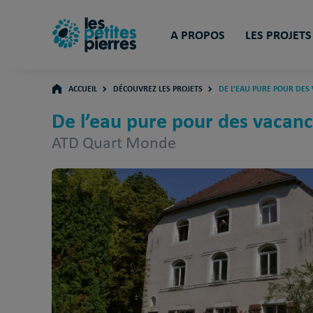
A PROPOS
LES PROJETS
ACCUEIL
DÉCOUVREZ LES PROJETS
DE L’EAU PURE POUR DES
De l’eau pure pour des vacanc
ATD Quart Monde