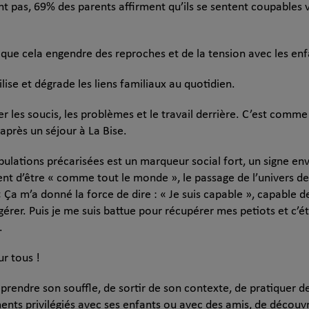
nt pas, 69% des parents affirment qu’ils se sentent coupables v
 que cela engendre des reproches et de la tension avec les enf
lise et dégrade les liens familiaux au quotidien.
sser les soucis, les problèmes et le travail derrière. C’est c
après un séjour à La Bise.
pulations précarisées est un marqueur social fort, un signe en
ment d’être « comme tout le monde », le passage de l’univers de
 « Ça m’a donné la force de dire : « Je suis capable », capable
érer. Puis je me suis battue pour récupérer mes petiots et c’é
.
r tous !
rendre son souffle, de sortir de son contexte, de pratiquer des
ents privilégiés avec ses enfants ou avec des amis, de découvr