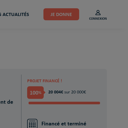
 ACTUALITÉS
JE DONNE
CONNEXION
PROJET FINANCÉ !
100
20 004€
%
sur 20 000€
ent de
Financé et terminé