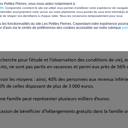
s droits de l’enfant.
Les Petites Pierres, vous nous aidez notamment à :
es:
Comprendre comment le site est utilisé nous permet d'améliorer votre expérience de navigati
Identifier anonymement votre venue sur notre plateforme nous permet de vous tenir informé(e) de
i d’orientation du 29 juillet 1998 relative à la lutte contre les e
​ ​
ile de retaper vos identifiants à chaque visite. Nous les conservons temporairement pour vous.
a vie, à la culture, à la pratique sportive, aux vacances et aux 
s les fonctionnalités du site Les Petites Pierres. Cependant votre expérience pourrai
l’exercice effectif de la citoyenneté. »
d'avis via le centre de préférences des cookies accessible sur notre rubrique
pol
tent jamais en vacances Dans les faits, beaucoup de familles s
ous ».
herche pour l’étude et l’observation des conditions de vie), e
fants, ne sont pas partis en vacances et parmi eux près de 56% 
n avoir les moyens : ainsi, 40% des personnes aux revenus infér
6% de celles disposant de plus de 3 000 euros.
e famille peut représenter plusieurs milliers d’euros.
casion de bénéficier d’hébergements gratuits dans la famille ou