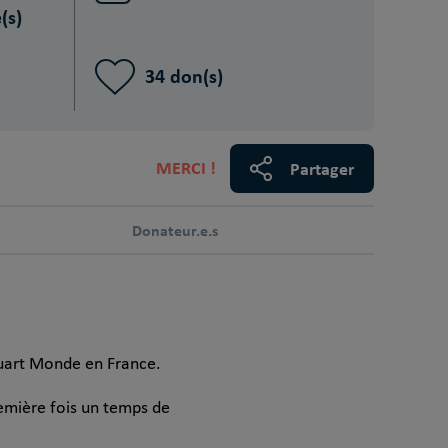
(s)
34 don(s)
MERCI !
Partager
Donateur.e.s
Quart Monde en France.
remière fois un temps de