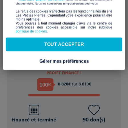
​ ​
chaque visite. Nous les conservons temporairement pour vous.
​Le refus des cookies n’affectera pas les fonctionnalités du site
Les Petites Pierres. Cependant votre expérience pourrait être
moins optimale.​
Favoriser l'accueil et l'échange dans un lieu
Vous pouvez à tout moment changer d'avis via le centre de
préférences des cookies accessible sur notre rubrique
partagé
politique de cookies
.
POUR
TOUT ACCEPTER
74 Personne(s) en situation de précarité
Gérer mes préférences
PROJET FINANCÉ !
100
8 828€
%
sur 8 819€
Financé et terminé
90 don(s)