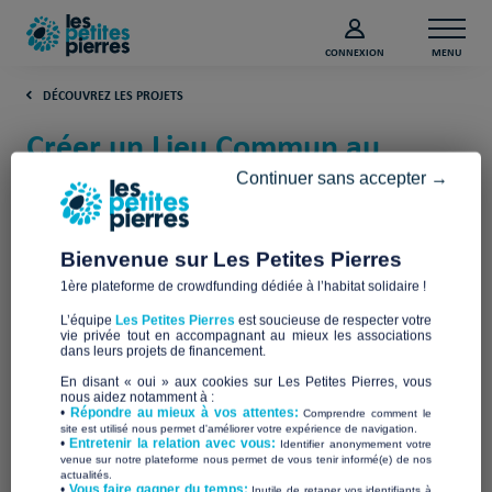
CONNEXION
MENU
DÉCOUVREZ LES PROJETS
Créer un Lieu Commun au
bidonville des Aciéries
Continuer sans accepter →
(Bouches-du-Rhône)
Bienvenue sur Les Petites Pierres
Actes & Cités
1ère plateforme de crowdfunding dédiée à l’habitat solidaire !
L’équipe
Les Petites Pierres
est soucieuse de respecter votre
vie privée tout en accompagnant au mieux les associations
dans leurs projets de financement.
En disant « oui » aux cookies sur Les Petites Pierres, vous
nous aidez notamment à :
•
Répondre au mieux à vos attentes:
Comprendre comment le
site est utilisé nous permet d'améliorer votre expérience de navigation.
•
Entretenir la relation avec vous:
Identifier anonymement votre
venue sur notre plateforme nous permet de vous tenir informé(e) de nos
actualités.
​•
Vous faire gagner du temps:
Inutile de retaper vos identifiants à