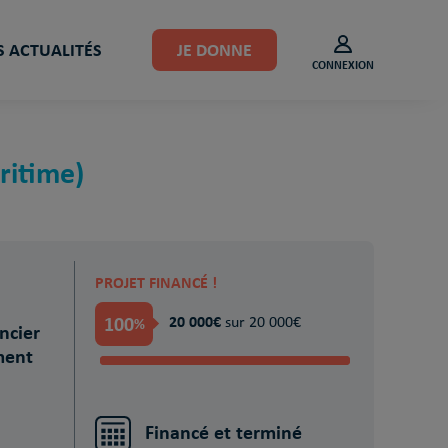
 ACTUALITÉS
JE DONNE
CONNEXION
itime)
PROJET FINANCÉ !
100
20 000€
%
sur 20 000€
ncier
ment
Financé et terminé