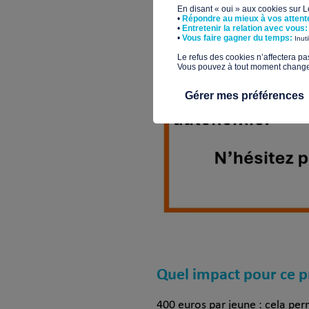
En disant « oui » aux cookies sur 
•
Répondre au mieux à vos attent
•
Entretenir la relation avec vous:
​•
Vous faire gagner du temps:
Inut
​Le refus des cookies n’affectera pa
Vous pouvez à tout moment changer 
Gérer mes préférences
Quel impact pour ce p
400 euros par jeune : cela per