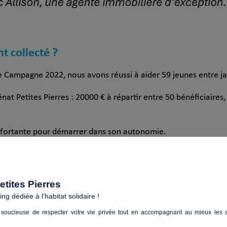
nt collecté ?
e Campagne 2022, nous avons réussi à aider 59 jeunes entre ja
t Petites Pierres : 20000 € à répartir entre 50 bénéficiaires
onfortante pour démarrer dans son autonomie.
uveau, rejoignez nous!
tites Pierres
g dédiée à l’habitat solidaire !
soucieuse de respecter votre vie privée tout en accompagnant au mieux les a