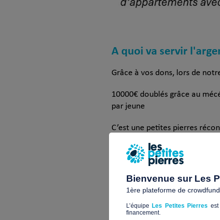
A quoi va servir l'arge
Grâce à vos dons, lors de notr
10000€ doublés grâce au mécéna
par jeune
C’est une petites pierres réc
N’hésitez pas, contribuez à no
Bienvenue sur Les Pe
1ère plateforme de crowdfundin
L’équipe
Les Petites Pierres
est 
financement.