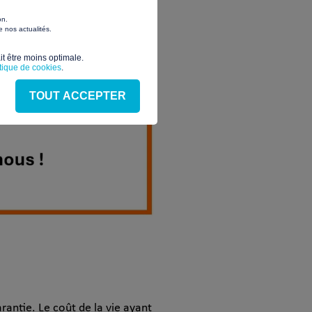
on.
 nos actualités.
t être moins optimale.​
itique de cookies
.
TOUT ACCEPTER
rantie. Le coût de la vie ayant