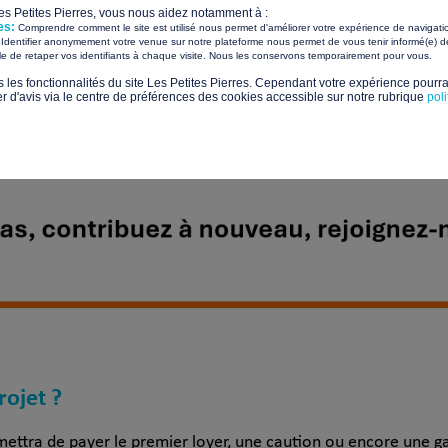
Les Petites Pierres, vous nous aidez notamment à :
es:
Comprendre comment le site est utilisé nous permet d'améliorer votre expérience de navigati
Identifier anonymement votre venue sur notre plateforme nous permet de vous tenir informé(e) de
​ ​
ile de retaper vos identifiants à chaque visite. Nous les conservons temporairement pour vous.
s les fonctionnalités du site Les Petites Pierres. Cependant votre expérience pourrai
d'avis via le centre de préférences des cookies accessible sur notre rubrique
pol
rojet ?
mettra de payer le premier loyer, une caution ou encore une ga