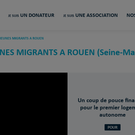
UN DONATEUR
UNE ASSOCIATION
NOS
JE SUIS
JE SUIS
 JEUNES MIGRANTS A ROUEN
NES MIGRANTS A ROUEN (Seine-Mar
Un coup de pouce fina
pour le premier loge
autonome
POUR