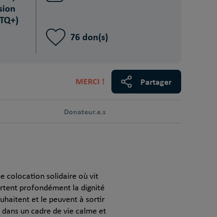
sion
BTQ+)
76 don(s)
MERCI !
Partager
Donateur.e.s
 colocation solidaire où vit
urtent profondément la dignité
haitent et le peuvent à sortir
e dans un cadre de vie calme et