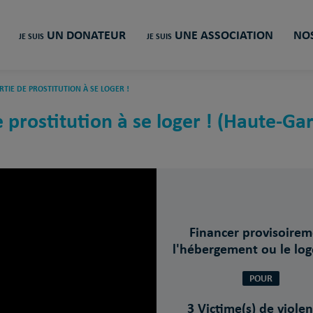
UN DONATEUR
UNE ASSOCIATION
NOS
JE SUIS
JE SUIS
TIE DE PROSTITUTION À SE LOGER !
 prostitution à se loger ! (Haute-Ga
Financer provisoire
l'hébergement ou le lo
POUR
3 Victime(s) de violen