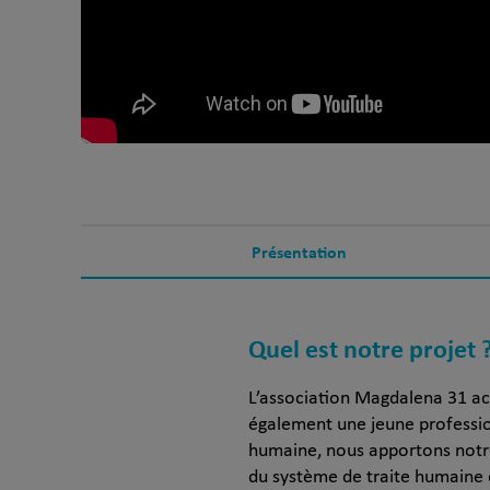
Présentation
Quel est notre projet 
L’association Magdalena 31 acc
également une jeune professio
humaine, nous apportons notre 
du système de traite humaine d