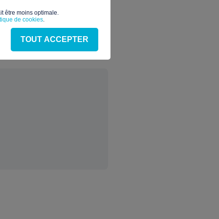
t être moins optimale.​
itique de cookies
.
TOUT ACCEPTER