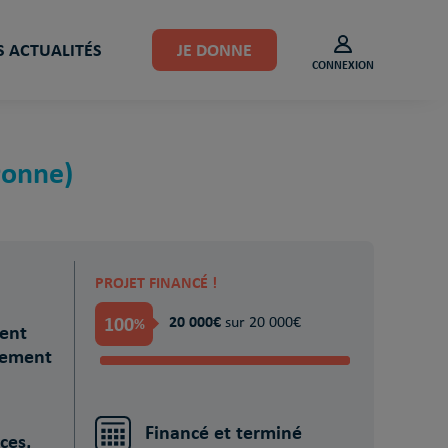
 ACTUALITÉS
JE DONNE
CONNEXION
ronne)
PROJET FINANCÉ !
100
20 000€
%
sur 20 000€
ment
gement
Financé et terminé
ces,