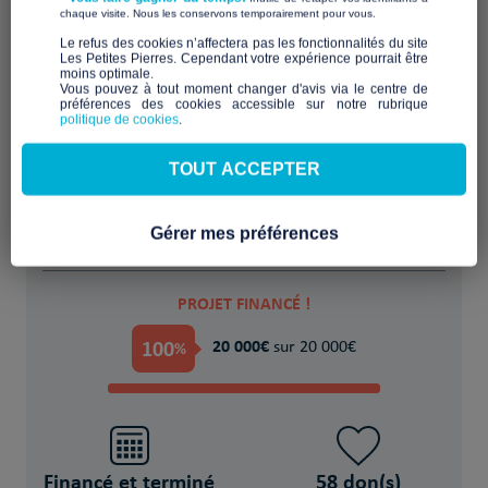
​ ​
chaque visite. Nous les conservons temporairement pour vous.
​Le refus des cookies n’affectera pas les fonctionnalités du site
Les Petites Pierres. Cependant votre expérience pourrait être
moins optimale.​
Aider, accompagner, sécuriser face à
Vous pouvez à tout moment changer d'avis via le centre de
préférences des cookies accessible sur notre rubrique
l'urgence
politique de cookies
.
POUR
TOUT ACCEPTER
des Victime(s) de violences, abus, abandon,
exclusion (enfants, femmes, LGBTQ+)
Gérer mes préférences
PROJET FINANCÉ !
100
20 000€
%
sur 20 000€
Financé et terminé
58 don(s)