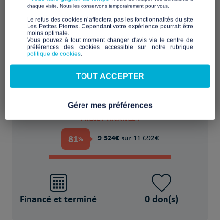
​ ​
chaque visite. Nous les conservons temporairement pour vous.
Aménager ou rénover un logement
​Le refus des cookies n’affectera pas les fonctionnalités du site
Les Petites Pierres. Cependant votre expérience pourrait être
inadapté ou indigne
moins optimale.​
Vous pouvez à tout moment changer d'avis via le centre de
préférences des cookies accessible sur notre rubrique
POUR
politique de cookies
.
des Familles avec enfants et des personnes
TOUT ACCEPTER
handicapées
Gérer mes préférences
PROJET FINANCÉ !
81
9 524€
%
sur 11 692€
Financé et terminé
0 don(s)