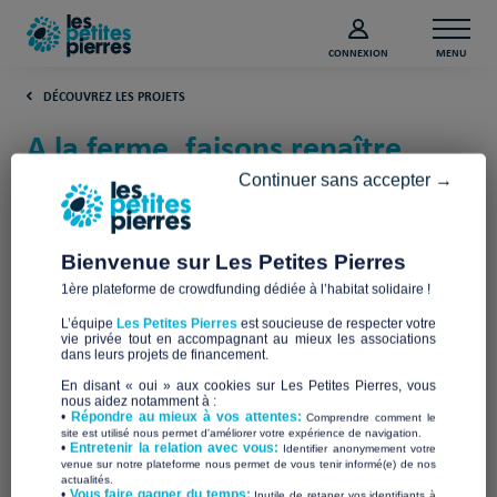
CONNEXION
MENU
DÉCOUVREZ LES PROJETS
A la ferme, faisons renaître
l’Espoir (Vienne)
Continuer sans accepter →
La Ferme de l'Espoir
Bienvenue sur Les Petites Pierres
1ère plateforme de crowdfunding dédiée à l’habitat solidaire !
L’équipe
Les Petites Pierres
est soucieuse de respecter votre
vie privée tout en accompagnant au mieux les associations
dans leurs projets de financement.
En disant « oui » aux cookies sur Les Petites Pierres, vous
nous aidez notamment à :
•
Répondre au mieux à vos attentes:
Comprendre comment le
site est utilisé nous permet d'améliorer votre expérience de navigation.
•
Entretenir la relation avec vous:
Identifier anonymement votre
venue sur notre plateforme nous permet de vous tenir informé(e) de nos
actualités.
​•
Vous faire gagner du temps:
Inutile de retaper vos identifiants à