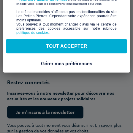
​ ​
chaque visite. Nous les conservons temporairement pour vous.
​Le refus des cookies n’affectera pas les fonctionnalités du site
Les Petites Pierres. Cependant votre expérience pourrait être
moins optimale.​
Vous pouvez à tout moment changer d'avis via le centre de
préférences des cookies accessible sur notre rubrique
politique de cookies
.
TOUT ACCEPTER
Paiements sécurisés avec
Gérer mes préférences
Restez connectés
Inscrivez-vous à notre newsletter pour découvrir nos
actualités et les nouveaux projets solidaires
Je m'inscris à la newsletter
Vous pouvez à tout moment vous désinscrire.
En savoir plus
sur la gestion de vos données et vos droits.