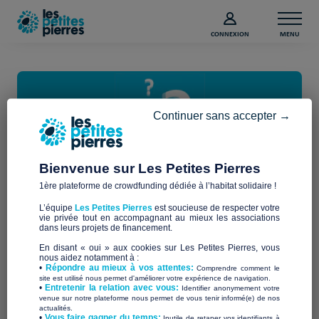
CONNEXION
MENU
Continuer sans accepter →
Bienvenue sur Les Petites Pierres
Réinitialisez votre mot de passe
1ère plateforme de crowdfunding dédiée à l’habitat solidaire !
L’équipe
Les Petites Pierres
est soucieuse de respecter votre
Pour modifier votre mot de passe, merci de saisir votre
vie privée tout en accompagnant au mieux les associations
dans leurs projets de financement.
adresse email.
En disant « oui » aux cookies sur Les Petites Pierres, vous
nous aidez notamment à :
Email *
•
Répondre au mieux à vos attentes:
Comprendre comment le
site est utilisé nous permet d'améliorer votre expérience de navigation.
•
Entretenir la relation avec vous:
Identifier anonymement votre
venue sur notre plateforme nous permet de vous tenir informé(e) de nos
actualités.
​•
Vous faire gagner du temps:
Inutile de retaper vos identifiants à