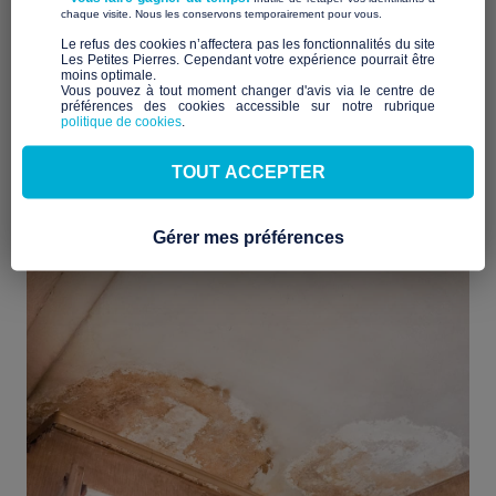
​ ​
locataire, il est essentiel de saisir vos droits et les mesures à
chaque visite. Nous les conservons temporairement pour vous.
prendre lorsque votre logement rencontre des problèmes
​Le refus des cookies n’affectera pas les fonctionnalités du site
d’humidité. Il est possible de diminuer votre délai de préavis,
Les Petites Pierres. Cependant votre expérience pourrait être
moins optimale.​
contraindre le propriétaire à effectuer des travaux, voire
Vous pouvez à tout moment changer d'avis via le centre de
entamer une action en justice.
préférences des cookies accessible sur notre rubrique
politique de cookies
.
Il est crucial de connaître la législation en vigueur afin de
préserver votre santé
votre bien-être
mal-logement
et
du
.
TOUT ACCEPTER
Gérer mes préférences