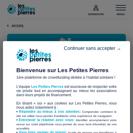
CONNEXION
MENU
ACCUEIL
Continuer sans accepter →
Bienvenue sur Les Petites Pierres
1ère plateforme de crowdfunding dédiée à l’habitat solidaire !
Logement humide : Que faire
L’équipe
Les Petites Pierres
est soucieuse de respecter votre
en tant que locataire ?
vie privée tout en accompagnant au mieux les associations
dans leurs projets de financement.
En disant « oui » aux cookies sur Les Petites Pierres, vous
Les éléments importants à retenir
nous aidez notamment à :
•
Répondre au mieux à vos attentes:
Comprendre comment le
site est utilisé nous permet d'améliorer votre expérience de navigation.
•
Entretenir la relation avec vous:
Identifier anonymement votre
précarité énergétique
La
touche environ chaque année,
venue sur notre plateforme nous permet de vous tenir informé(e) de nos
actualités.
12 % des ménages en France
depuis 5 ans,
. En tant que
​•
Vous faire gagner du temps:
Inutile de retaper vos identifiants à