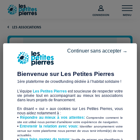
CONNEXION
MENU
LES ASSOCIATIONS
Continuer sans accepter →
Bienvenue sur Les Petites Pierres
1ère plateforme de crowdfunding dédiée à l’habitat solidaire !
L’équipe
Les Petites Pierres
est soucieuse de respecter votre
vie privée tout en accompagnant au mieux les associations
VOIES LIBRES DROME
dans leurs projets de financement.
En disant « oui » aux cookies sur Les Petites Pierres, vous
nous aidez notamment à :
•
Répondre au mieux à vos attentes:
Comprendre comment le
site est utilisé nous permet d'améliorer votre expérience de navigation.
•
Entretenir la relation avec vous:
Identifier anonymement votre
Qui sommes-nous ?
venue sur notre plateforme nous permet de vous tenir informé(e) de nos
actualités.
​•
Vous faire gagner du temps:
Inutile de retaper vos identifiants à