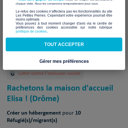
À venir
​ ​
chaque visite. Nous les conservons temporairement pour vous.
​Le refus des cookies n’affectera pas les fonctionnalités du site
Les Petites Pierres. Cependant votre expérience pourrait être
moins optimale.​
Vous pouvez à tout moment changer d'avis via le centre de
préférences des cookies accessible sur notre rubrique
politique de cookies
.
TOUT ACCEPTER
1 Projet(s) réalisé(s)
Gérer mes préférences
Lutter contre l'exclusion sociale
Rachetons la maison d'accueil
Elisa ! (Drôme)
Créer un hébergement
10
pour
Réfugié(s)/migrant(s)