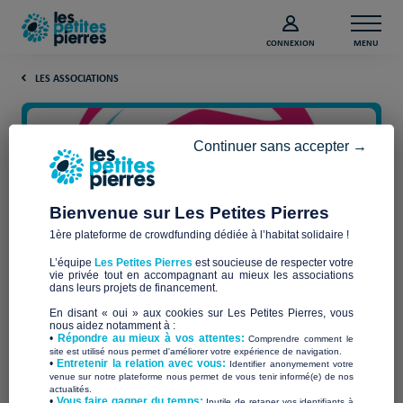
CONNEXION
MENU
LES ASSOCIATIONS
Continuer sans accepter →
Bienvenue sur Les Petites Pierres
1ère plateforme de crowdfunding dédiée à l’habitat solidaire !
L’équipe
Les Petites Pierres
est soucieuse de respecter votre
vie privée tout en accompagnant au mieux les associations
Un toit sous la main
dans leurs projets de financement.
En disant « oui » aux cookies sur Les Petites Pierres, vous
nous aidez notamment à :
•
Répondre au mieux à vos attentes:
Comprendre comment le
site est utilisé nous permet d'améliorer votre expérience de navigation.
•
Entretenir la relation avec vous:
Identifier anonymement votre
Qui sommes-nous ?
venue sur notre plateforme nous permet de vous tenir informé(e) de nos
actualités.
​•
Vous faire gagner du temps:
Inutile de retaper vos identifiants à