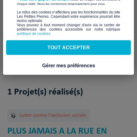
Fondée en mars 2020, l’association « Un Toit en Belledonne »
​ ​
chaque visite. Nous les conservons temporairement pour vous.
a pour mission d’accueillir et d’accompagner des migrants de
​Le refus des cookies n’affectera pas les fonctionnalités du site
toutes origines, qu’ils soient demandeurs d’asile ou réfugiés.
Les Petites Pierres. Cependant votre expérience pourrait être
moins optimale.​
L’objectif principal est de leur offrir des conditions de vie
Vous pouvez à tout moment changer d'avis via le centre de
dignes, de faciliter l’accès à leurs droits et de favoriser leur
préférences des cookies accessible sur notre rubrique
intégration au sein de notre société. L’association fonctionne
politique de cookies
.
sur la base d’une organisation collégiale.
TOUT ACCEPTER
Gérer mes préférences
1 Projet(s) réalisé(s)
Lutter contre l'exclusion sociale
PLUS JAMAIS A LA RUE EN