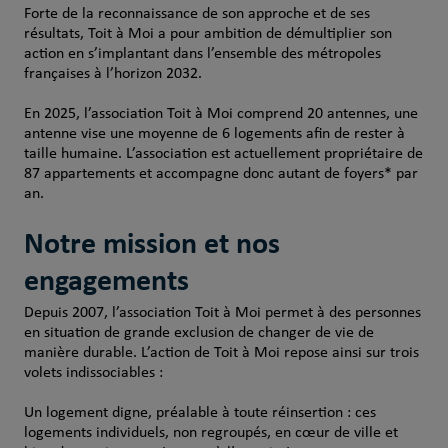
Forte de la reconnaissance de son approche et de ses
résultats, Toit à Moi a pour ambition de démultiplier son
action en s’implantant dans l’ensemble des métropoles
françaises à l’horizon 2032.
En 2025, l’association Toit à Moi comprend 20 antennes, une
antenne vise une moyenne de 6 logements afin de rester à
taille humaine. L’association est actuellement propriétaire de
87 appartements et accompagne donc autant de foyers* par
an.
Notre mission et nos
engagements
Depuis 2007, l’association Toit à Moi permet à des personnes
en situation de grande exclusion de changer de vie de
manière durable. L’action de Toit à Moi repose ainsi sur trois
volets indissociables :
Un logement digne, préalable à toute réinsertion : ces
logements individuels, non regroupés, en cœur de ville et