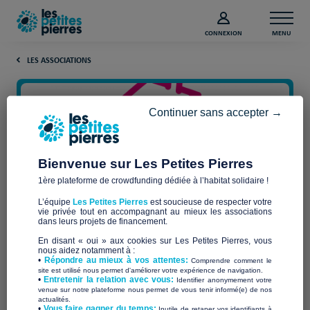
CONNEXION
MENU
LES ASSOCIATIONS
Continuer sans accepter →
Bienvenue sur Les Petites Pierres
1ère plateforme de crowdfunding dédiée à l’habitat solidaire !
L’équipe
Les Petites Pierres
est soucieuse de respecter votre
vie privée tout en accompagnant au mieux les associations
TOIT A MOI STRASBOURG
dans leurs projets de financement.
En disant « oui » aux cookies sur Les Petites Pierres, vous
nous aidez notamment à :
•
Répondre au mieux à vos attentes:
Comprendre comment le
site est utilisé nous permet d'améliorer votre expérience de navigation.
•
Entretenir la relation avec vous:
Identifier anonymement votre
Qui sommes-nous ?
venue sur notre plateforme nous permet de vous tenir informé(e) de nos
actualités.
​•
Vous faire gagner du temps:
Inutile de retaper vos identifiants à