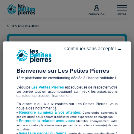
CONNEXION
MENU
LES ASSOCIATIONS
Continuer sans accepter →
Bienvenue sur Les Petites Pierres
1ère plateforme de crowdfunding dédiée à l’habitat solidaire !
L’équipe
Les Petites Pierres
est soucieuse de respecter votre
vie privée tout en accompagnant au mieux les associations
dans leurs projets de financement.
SYMPHONIE EQUITABLE
En disant « oui » aux cookies sur Les Petites Pierres, vous
nous aidez notamment à :
•
Répondre au mieux à vos attentes:
Comprendre comment le
site est utilisé nous permet d'améliorer votre expérience de navigation.
•
Entretenir la relation avec vous:
Identifier anonymement votre
venue sur notre plateforme nous permet de vous tenir informé(e) de nos
actualités.
​•
Vous faire gagner du temps:
Inutile de retaper vos identifiants à