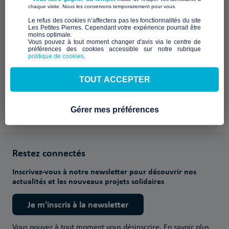
À venir
​ ​
chaque visite. Nous les conservons temporairement pour vous.
​Le refus des cookies n’affectera pas les fonctionnalités du site
Les Petites Pierres. Cependant votre expérience pourrait être
moins optimale.​
Vous pouvez à tout moment changer d'avis via le centre de
préférences des cookies accessible sur notre rubrique
politique de cookies
.
TOUT ACCEPTER
Paiements sécurisés avec
Gérer mes préférences
Restez connectés
Inscrivez-vous à notre newsletter pour découvrir nos
actualités et les nouveaux projets solidaires
Je m'inscris à la newsletter
Vous pouvez à tout moment vous désinscrire.
En savoir plus