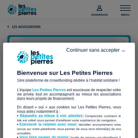
CONNEXION
MENU
LES ASSOCIATIONS
Continuer sans accepter →
Bienvenue sur Les Petites Pierres
1ère plateforme de crowdfunding dédiée à l’habitat solidaire !
L’équipe
Les Petites Pierres
est soucieuse de respecter votre
vie privée tout en accompagnant au mieux les associations
SUR LE CHEMIN
dans leurs projets de financement.
En disant « oui » aux cookies sur Les Petites Pierres, vous
nous aidez notamment à :
•
Répondre au mieux à vos attentes:
Comprendre comment le
site est utilisé nous permet d'améliorer votre expérience de navigation.
•
Entretenir la relation avec vous:
Identifier anonymement votre
Qui sommes-nous ?
venue sur notre plateforme nous permet de vous tenir informé(e) de nos
actualités.
​•
Vous faire gagner du temps:
Inutile de retaper vos identifiants à