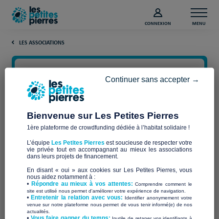
CONNEXION
MENU
LES ASSOCIATIONS
Continuer sans accepter →
Bienvenue sur Les Petites Pierres
1ère plateforme de crowdfunding dédiée à l’habitat solidaire !
L’équipe
Les Petites Pierres
est soucieuse de respecter votre
vie privée tout en accompagnant au mieux les associations
dans leurs projets de financement.
SOUS LE MEME CIEL
En disant « oui » aux cookies sur Les Petites Pierres, vous
nous aidez notamment à :
•
Répondre au mieux à vos attentes:
Comprendre comment le
site est utilisé nous permet d'améliorer votre expérience de navigation.
•
Entretenir la relation avec vous:
Identifier anonymement votre
venue sur notre plateforme nous permet de vous tenir informé(e) de nos
actualités.
​•
Vous faire gagner du temps:
Inutile de retaper vos identifiants à