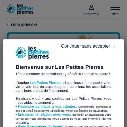
CONNEXION
MENU
LES ASSOCIATIONS
Continuer sans accepter →
Bienvenue sur Les Petites Pierres
1ère plateforme de crowdfunding dédiée à l’habitat solidaire !
L’équipe
Les Petites Pierres
est soucieuse de respecter votre
vie privée tout en accompagnant au mieux les associations
solidarloc
dans leurs projets de financement.
En disant « oui » aux cookies sur Les Petites Pierres, vous
nous aidez notamment à :
•
Répondre au mieux à vos attentes:
Comprendre comment le
site est utilisé nous permet d'améliorer votre expérience de navigation.
•
Entretenir la relation avec vous:
Identifier anonymement votre
Qui sommes-nous ?
venue sur notre plateforme nous permet de vous tenir informé(e) de nos
actualités.
​•
Vous faire gagner du temps:
Inutile de retaper vos identifiants à