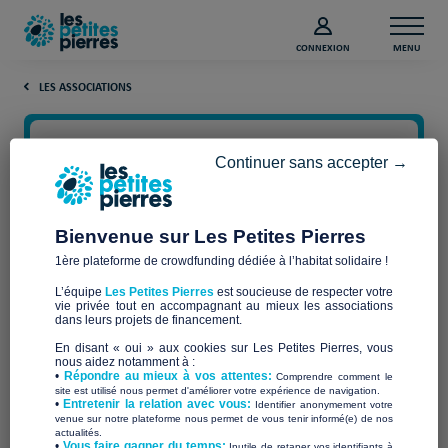
CONNEXION
MENU
LES ASSOCIATIONS
Continuer sans accepter →
Bienvenue sur Les Petites Pierres
1ère plateforme de crowdfunding dédiée à l’habitat solidaire !
L’équipe
Les Petites Pierres
est soucieuse de respecter votre
vie privée tout en accompagnant au mieux les associations
dans leurs projets de financement.
Solidarité Toit Secteur
En disant « oui » aux cookies sur Les Petites Pierres, vous
nous aidez notamment à :
•
Répondre au mieux à vos attentes:
Comprendre comment le
Catholique du Littoral
site est utilisé nous permet d'améliorer votre expérience de navigation.
•
Entretenir la relation avec vous:
Identifier anonymement votre
venue sur notre plateforme nous permet de vous tenir informé(e) de nos
actualités.
​•
Vous faire gagner du temps:
Inutile de retaper vos identifiants à