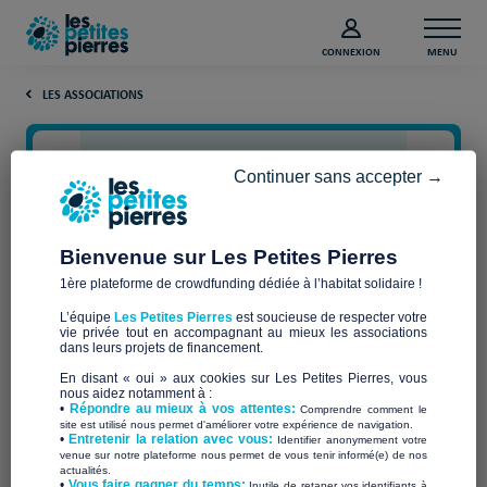
CONNEXION
MENU
LES ASSOCIATIONS
Continuer sans accepter →
Bienvenue sur Les Petites Pierres
1ère plateforme de crowdfunding dédiée à l’habitat solidaire !
L’équipe
Les Petites Pierres
est soucieuse de respecter votre
vie privée tout en accompagnant au mieux les associations
SOLIDARITE PAYSANS DE
dans leurs projets de financement.
En disant « oui » aux cookies sur Les Petites Pierres, vous
BRETAGNE
nous aidez notamment à :
•
Répondre au mieux à vos attentes:
Comprendre comment le
site est utilisé nous permet d'améliorer votre expérience de navigation.
•
Entretenir la relation avec vous:
Identifier anonymement votre
venue sur notre plateforme nous permet de vous tenir informé(e) de nos
actualités.
​•
Vous faire gagner du temps:
Inutile de retaper vos identifiants à