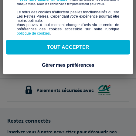
Qui sommes-nous ?
​ ​
chaque visite. Nous les conservons temporairement pour vous.
​Le refus des cookies n’affectera pas les fonctionnalités du site
À venir
Les Petites Pierres. Cependant votre expérience pourrait être
moins optimale.​
Vous pouvez à tout moment changer d'avis via le centre de
préférences des cookies accessible sur notre rubrique
politique de cookies
.
TOUT ACCEPTER
Gérer mes préférences
Paiements sécurisés avec
Restez connectés
Inscrivez-vous à notre newsletter pour découvrir nos