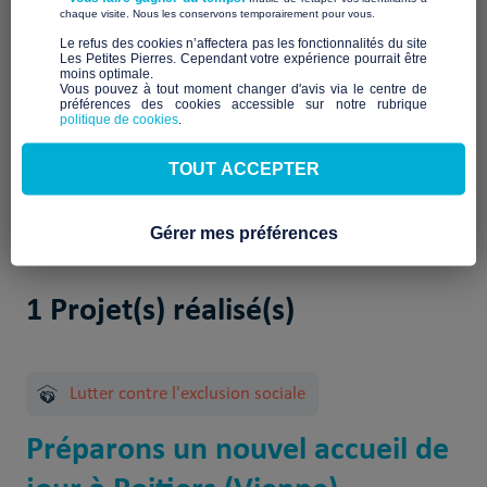
​ ​
chaque visite. Nous les conservons temporairement pour vous.
​Le refus des cookies n’affectera pas les fonctionnalités du site
Les Petites Pierres. Cependant votre expérience pourrait être
moins optimale.​
Qui sommes-nous ?
Vous pouvez à tout moment changer d'avis via le centre de
préférences des cookies accessible sur notre rubrique
politique de cookies
.
À venir
TOUT ACCEPTER
Gérer mes préférences
1 Projet(s) réalisé(s)
Lutter contre l'exclusion sociale
Préparons un nouvel accueil de