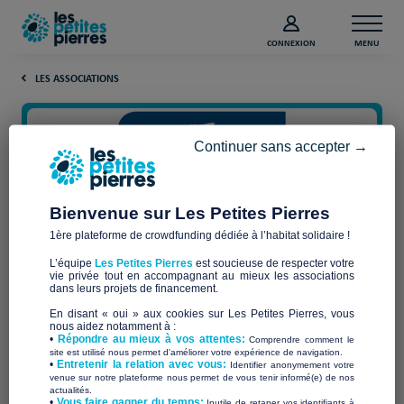
CONNEXION
MENU
LES ASSOCIATIONS
Continuer sans accepter →
Bienvenue sur Les Petites Pierres
1ère plateforme de crowdfunding dédiée à l’habitat solidaire !
L’équipe
Les Petites Pierres
est soucieuse de respecter votre
vie privée tout en accompagnant au mieux les associations
dans leurs projets de financement.
SECOURS CATHOLIQUE -
En disant « oui » aux cookies sur Les Petites Pierres, vous
nous aidez notamment à :
•
Répondre au mieux à vos attentes:
Comprendre comment le
CARITAS FRANCE -
site est utilisé nous permet d'améliorer votre expérience de navigation.
•
Entretenir la relation avec vous:
Identifier anonymement votre
Délégation du POITOU
venue sur notre plateforme nous permet de vous tenir informé(e) de nos
actualités.
​•
Vous faire gagner du temps:
Inutile de retaper vos identifiants à