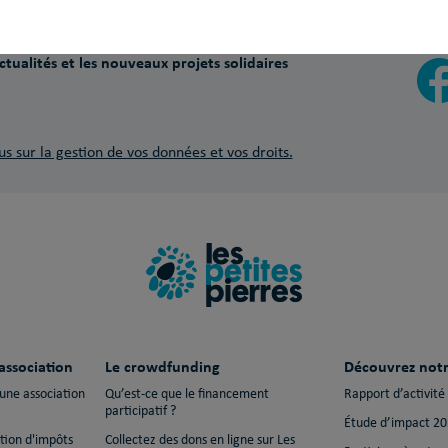
Sui
tualités et les nouveaux projets solidaires
us sur la gestion de vos données et vos droits.
association
Le crowdfunding
Découvrez notr
 une association
Qu’est-ce que le financement
Rapport d’activité
participatif ?
Étude d’impact 2
ction d'impôts
Collectez des dons en ligne sur Les