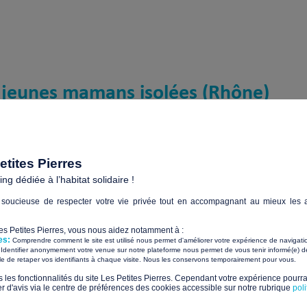
 jeunes mamans isolées (Rhône)
 Personne(s) en situation de précarité
tites Pierres
g dédiée à l’habitat solidaire !
soucieuse de respecter votre vie privée tout en accompagnant au mieux les a
Les Petites Pierres, vous nous aidez notamment à :
es:
Comprendre comment le site est utilisé nous permet d'améliorer votre expérience de navigati
Identifier anonymement votre venue sur notre plateforme nous permet de vous tenir informé(e) de
​ ​
ile de retaper vos identifiants à chaque visite. Nous les conservons temporairement pour vous.
Paiements sécurisés avec
s les fonctionnalités du site Les Petites Pierres. Cependant votre expérience pourrai
d'avis via le centre de préférences des cookies accessible sur notre rubrique
pol