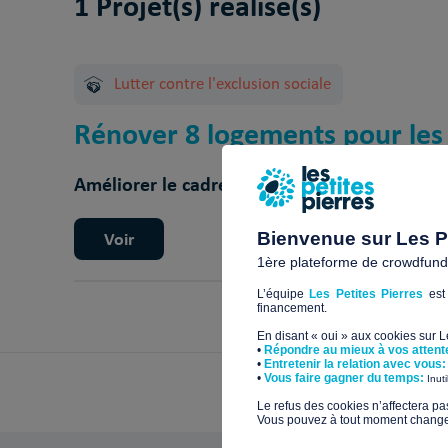
1 Projet(s) réalisé(s)
Lutter contre l'exclusion sociale
Rénover 8 logements pour les
Améliorer le cadre de vie et le confort
8
pour
Voir
Bienvenue sur Les Pe
1ère plateforme de crowdfundin
L’équipe
Les Petites Pierres
est 
financement.
En disant « oui » aux cookies sur 
•
Répondre au mieux à vos attent
•
Entretenir la relation avec vous:
​•
Vous faire gagner du temps:
Inut
​Le refus des cookies n’affectera pa
Vous pouvez à tout moment changer 