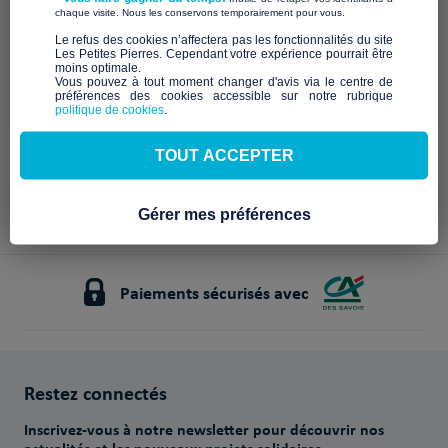
Description à venir
​ ​
chaque visite. Nous les conservons temporairement pour vous.
Notre mission et nos
​Le refus des cookies n’affectera pas les fonctionnalités du site
Les Petites Pierres. Cependant votre expérience pourrait être
engagements
moins optimale.​
Vous pouvez à tout moment changer d'avis via le centre de
préférences des cookies accessible sur notre rubrique
À venir
politique de cookies
.
TOUT ACCEPTER
Gérer mes préférences
Paiements sécurisés avec
Restez connectés
Inscrivez-vous à notre newsletter pour découvrir nos