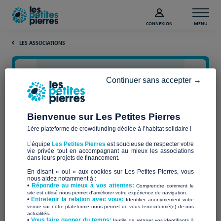
CONNEXION
MENU
LES ASSOCIATIONS
Continuer sans accepter →
Bienvenue sur Les Petites Pierres
1ère plateforme de crowdfunding dédiée à l’habitat solidaire !
L’équipe
Les Petites Pierres
est soucieuse de respecter votre
vie privée tout en accompagnant au mieux les associations
RESEAU OPALE
dans leurs projets de financement.
En disant « oui » aux cookies sur Les Petites Pierres, vous
nous aidez notamment à :
•
Répondre au mieux à vos attentes:
Comprendre comment le
site est utilisé nous permet d'améliorer votre expérience de navigation.
•
Entretenir la relation avec vous:
Identifier anonymement votre
Qui sommes-nous ?
venue sur notre plateforme nous permet de vous tenir informé(e) de nos
actualités.
​•
Vous faire gagner du temps:
Inutile de retaper vos identifiants à