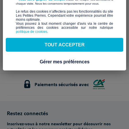
Description à venir
​ ​
chaque visite. Nous les conservons temporairement pour vous.
Notre mission et nos
​Le refus des cookies n’affectera pas les fonctionnalités du site
Les Petites Pierres. Cependant votre expérience pourrait être
engagements
moins optimale.​
Vous pouvez à tout moment changer d'avis via le centre de
préférences des cookies accessible sur notre rubrique
À venir
politique de cookies
.
TOUT ACCEPTER
Gérer mes préférences
Paiements sécurisés avec
Restez connectés
Inscrivez-vous à notre newsletter pour découvrir nos