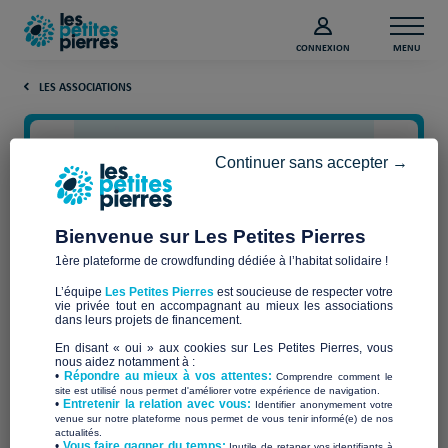
CONNEXION
MENU
LES ASSOCIATIONS
Continuer sans accepter →
Bienvenue sur Les Petites Pierres
1ère plateforme de crowdfunding dédiée à l’habitat solidaire !
L’équipe
Les Petites Pierres
est soucieuse de respecter votre
vie privée tout en accompagnant au mieux les associations
Marcel sans Frontière
dans leurs projets de financement.
En disant « oui » aux cookies sur Les Petites Pierres, vous
nous aidez notamment à :
•
Répondre au mieux à vos attentes:
Comprendre comment le
site est utilisé nous permet d'améliorer votre expérience de navigation.
•
Entretenir la relation avec vous:
Identifier anonymement votre
Qui sommes-nous ?
venue sur notre plateforme nous permet de vous tenir informé(e) de nos
actualités.
​•
Vous faire gagner du temps:
Inutile de retaper vos identifiants à