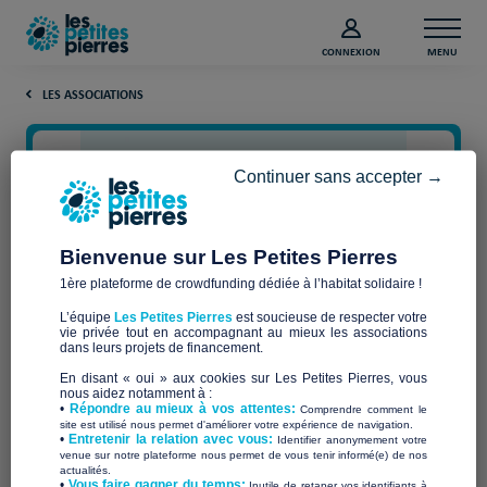
CONNEXION
MENU
LES ASSOCIATIONS
Continuer sans accepter →
Bienvenue sur Les Petites Pierres
1ère plateforme de crowdfunding dédiée à l’habitat solidaire !
L’équipe
Les Petites Pierres
est soucieuse de respecter votre
vie privée tout en accompagnant au mieux les associations
L'OASIS
dans leurs projets de financement.
En disant « oui » aux cookies sur Les Petites Pierres, vous
nous aidez notamment à :
•
Répondre au mieux à vos attentes:
Comprendre comment le
site est utilisé nous permet d'améliorer votre expérience de navigation.
•
Entretenir la relation avec vous:
Identifier anonymement votre
Qui sommes-nous ?
venue sur notre plateforme nous permet de vous tenir informé(e) de nos
actualités.
​•
Vous faire gagner du temps:
Inutile de retaper vos identifiants à