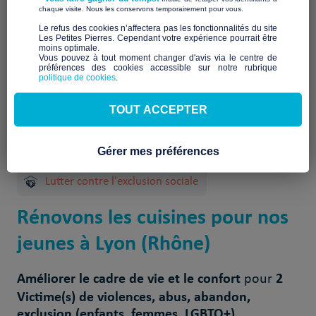
À venir
​ ​
chaque visite. Nous les conservons temporairement pour vous.
​Le refus des cookies n’affectera pas les fonctionnalités du site
Les Petites Pierres. Cependant votre expérience pourrait être
moins optimale.​
Vous pouvez à tout moment changer d'avis via le centre de
préférences des cookies accessible sur notre rubrique
politique de cookies
.
TOUT ACCEPTER
2 Projet(s) réalisé(s)
Gérer mes préférences
Lutter contre l'exclusion sociale
Rénovons les cuisines pour nos
jeunes à Lyon (Rhône)
Améliorer le cadre de vie et le confort
2
pour
Victime(s) de violences, abus, abandon,
exclusion (enfants, femmes, LGBTQ+)