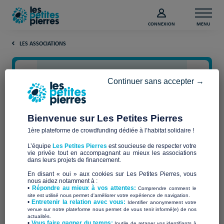
CONNEXION
MENU
LES ASSOCIATIONS
Continuer sans accepter →
Bienvenue sur Les Petites Pierres
1ère plateforme de crowdfunding dédiée à l’habitat solidaire !
L’équipe
Les Petites Pierres
est soucieuse de respecter votre
vie privée tout en accompagnant au mieux les associations
Le Refuge Lyon
dans leurs projets de financement.
En disant « oui » aux cookies sur Les Petites Pierres, vous
nous aidez notamment à :
•
Répondre au mieux à vos attentes:
Comprendre comment le
site est utilisé nous permet d'améliorer votre expérience de navigation.
•
Entretenir la relation avec vous:
Identifier anonymement votre
Qui sommes-nous ?
venue sur notre plateforme nous permet de vous tenir informé(e) de nos
actualités.
​•
Vous faire gagner du temps:
Inutile de retaper vos identifiants à