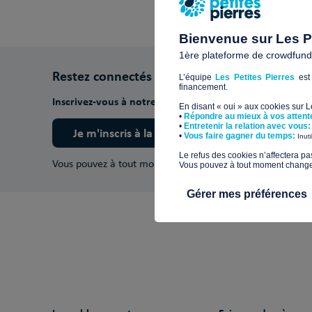
Bienvenue sur Les Pe
1ère plateforme de crowdfundin
Restez connectés
L’équipe
Les Petites Pierres
est 
financement.
Inscrivez-vous à notre newsletter pour découvrir nos ac
En disant « oui » aux cookies sur 
•
Répondre au mieux à vos attent
•
Entretenir la relation avec vous:
Je m'inscris à la newsletter
​•
Vous faire gagner du temps:
Inut
​Le refus des cookies n’affectera pa
Vous pouvez à tout moment vous désinscrire.
En savoir pl
Vous pouvez à tout moment changer 
Gérer mes préférences