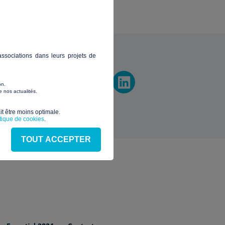
vez-nous
ssociations dans leurs projets de
on.
 nos actualités.
t être moins optimale.​
itique de cookies
.
TOUT ACCEPTER