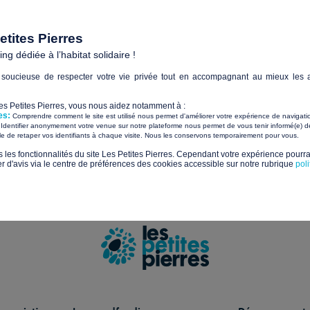
Paiements sécurisés avec
tites Pierres
g dédiée à l’habitat solidaire !
Sui
soucieuse de respecter votre vie privée tout en accompagnant au mieux les a
tualités et les nouveaux projets solidaires
Les Petites Pierres, vous nous aidez notamment à :
es:
Comprendre comment le site est utilisé nous permet d'améliorer votre expérience de navigati
Identifier anonymement votre venue sur notre plateforme nous permet de vous tenir informé(e) de
​ ​
ile de retaper vos identifiants à chaque visite. Nous les conservons temporairement pour vous.
s les fonctionnalités du site Les Petites Pierres. Cependant votre expérience pourrai
us sur la gestion de vos données et vos droits.
d'avis via le centre de préférences des cookies accessible sur notre rubrique
pol