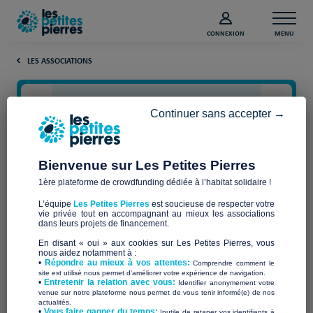
CONNEXION
MENU
LES ASSOCIATIONS
Continuer sans accepter →
Bienvenue sur Les Petites Pierres
1ère plateforme de crowdfunding dédiée à l’habitat solidaire !
L’équipe
Les Petites Pierres
est soucieuse de respecter votre
vie privée tout en accompagnant au mieux les associations
Le Grand Sauvoy
dans leurs projets de financement.
En disant « oui » aux cookies sur Les Petites Pierres, vous
nous aidez notamment à :
•
Répondre au mieux à vos attentes:
Comprendre comment le
site est utilisé nous permet d'améliorer votre expérience de navigation.
•
Entretenir la relation avec vous:
Identifier anonymement votre
Qui sommes-nous ?
venue sur notre plateforme nous permet de vous tenir informé(e) de nos
actualités.
​•
Vous faire gagner du temps:
Inutile de retaper vos identifiants à