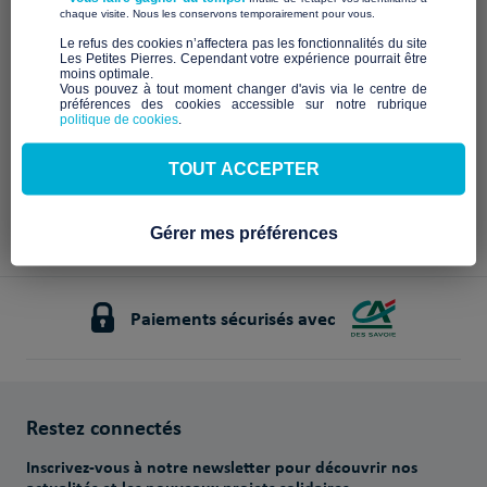
Description à venir
​ ​
chaque visite. Nous les conservons temporairement pour vous.
Notre mission et nos
​Le refus des cookies n’affectera pas les fonctionnalités du site
Les Petites Pierres. Cependant votre expérience pourrait être
engagements
moins optimale.​
Vous pouvez à tout moment changer d'avis via le centre de
préférences des cookies accessible sur notre rubrique
À venir
politique de cookies
.
TOUT ACCEPTER
Gérer mes préférences
Paiements sécurisés avec
Restez connectés
Inscrivez-vous à notre newsletter pour découvrir nos