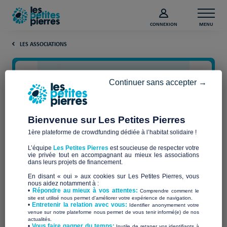
CONNEXION
MENU
LES ASSOCIATIONS
Continuer sans accepter →
Bienvenue sur Les Petites Pierres
1ère plateforme de crowdfunding dédiée à l’habitat solidaire !
L’équipe
Les Petites Pierres
est soucieuse de respecter votre
vie privée tout en accompagnant au mieux les associations
L'Atelier Remuménage
dans leurs projets de financement.
En disant « oui » aux cookies sur Les Petites Pierres, vous
nous aidez notamment à :
•
Répondre au mieux à vos attentes:
Comprendre comment le
site est utilisé nous permet d'améliorer votre expérience de navigation.
•
Entretenir la relation avec vous:
Identifier anonymement votre
Qui sommes-nous ?
venue sur notre plateforme nous permet de vous tenir informé(e) de nos
actualités.
​•
Vous faire gagner du temps:
Inutile de retaper vos identifiants à