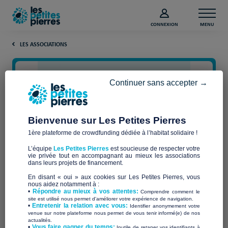
CONNEXION
MENU
LES ASSOCIATIONS
Continuer sans accepter →
Bienvenue sur Les Petites Pierres
1ère plateforme de crowdfunding dédiée à l’habitat solidaire !
L’équipe
Les Petites Pierres
est soucieuse de respecter votre
vie privée tout en accompagnant au mieux les associations
LA TERRE NOTRE PLANETE
dans leurs projets de financement.
En disant « oui » aux cookies sur Les Petites Pierres, vous
(TNP)
nous aidez notamment à :
•
Répondre au mieux à vos attentes:
Comprendre comment le
site est utilisé nous permet d'améliorer votre expérience de navigation.
•
Entretenir la relation avec vous:
Identifier anonymement votre
venue sur notre plateforme nous permet de vous tenir informé(e) de nos
actualités.
​•
Vous faire gagner du temps:
Inutile de retaper vos identifiants à