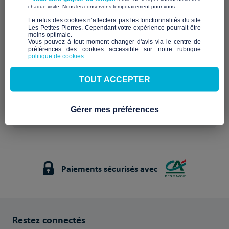
Qui sommes-nous ?
​ ​
chaque visite. Nous les conservons temporairement pour vous.
​Le refus des cookies n’affectera pas les fonctionnalités du site
Description à venir
Les Petites Pierres. Cependant votre expérience pourrait être
Notre mission et nos
moins optimale.​
Vous pouvez à tout moment changer d'avis via le centre de
préférences des cookies accessible sur notre rubrique
engagements
politique de cookies
.
À venir
TOUT ACCEPTER
Gérer mes préférences
Paiements sécurisés avec
Restez connectés