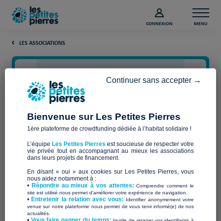
CONNEXION
MENU
LES ASSOCIATIONS
Continuer sans accepter →
Bienvenue sur Les Petites Pierres
1ère plateforme de crowdfunding dédiée à l’habitat solidaire !
L’équipe
Les Petites Pierres
est soucieuse de respecter votre
vie privée tout en accompagnant au mieux les associations
La cravate solidaire Le Mans
dans leurs projets de financement.
En disant « oui » aux cookies sur Les Petites Pierres, vous
nous aidez notamment à :
•
Répondre au mieux à vos attentes:
Comprendre comment le
site est utilisé nous permet d'améliorer votre expérience de navigation.
•
Entretenir la relation avec vous:
Identifier anonymement votre
Qui sommes-nous ?
venue sur notre plateforme nous permet de vous tenir informé(e) de nos
actualités.
​•
Vous faire gagner du temps:
Inutile de retaper vos identifiants à