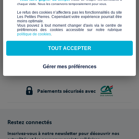
Description à venir
​ ​
chaque visite. Nous les conservons temporairement pour vous.
Notre mission et nos
​Le refus des cookies n’affectera pas les fonctionnalités du site
Les Petites Pierres. Cependant votre expérience pourrait être
engagements
moins optimale.​
Vous pouvez à tout moment changer d'avis via le centre de
préférences des cookies accessible sur notre rubrique
À venir
politique de cookies
.
TOUT ACCEPTER
Gérer mes préférences
Paiements sécurisés avec
Restez connectés
Inscrivez-vous à notre newsletter pour découvrir nos