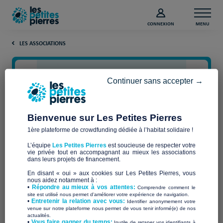
CONNEXION
MENU
LES ASSOCIATIONS
Continuer sans accepter →
Bienvenue sur Les Petites Pierres
1ère plateforme de crowdfunding dédiée à l’habitat solidaire !
L’équipe
Les Petites Pierres
est soucieuse de respecter votre
vie privée tout en accompagnant au mieux les associations
La Corvée
dans leurs projets de financement.
En disant « oui » aux cookies sur Les Petites Pierres, vous
nous aidez notamment à :
•
Répondre au mieux à vos attentes:
Comprendre comment le
site est utilisé nous permet d'améliorer votre expérience de navigation.
•
Entretenir la relation avec vous:
Identifier anonymement votre
Qui sommes-nous ?
venue sur notre plateforme nous permet de vous tenir informé(e) de nos
actualités.
​•
Vous faire gagner du temps:
Inutile de retaper vos identifiants à