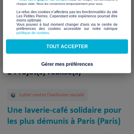
La Corvée est un espace participatif et ouvert à tous
​ ​
chaque visite. Nous les conservons temporairement pour vous.
permettant de faire sa lessive, de se restaurer, d’apprendre
​Le refus des cookies n’affectera pas les fonctionnalités du site
et d’échanger des savoirs-faire dans le 18e arrondissement
Les Petites Pierres. Cependant votre expérience pourrait être
moins optimale.​
de Paris.
Vous pouvez à tout moment changer d'avis via le centre de
préférences des cookies accessible sur notre rubrique
politique de cookies
.
TOUT ACCEPTER
Gérer mes préférences
1 Projet(s) réalisé(s)
Lutter contre l'exclusion sociale
Une laverie-café solidaire pour
les plus démunis à Paris (Paris)