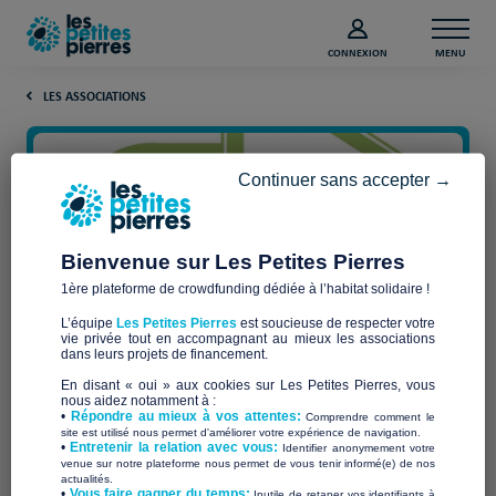
CONNEXION
MENU
LES ASSOCIATIONS
Continuer sans accepter →
Bienvenue sur Les Petites Pierres
1ère plateforme de crowdfunding dédiée à l’habitat solidaire !
L’équipe
Les Petites Pierres
est soucieuse de respecter votre
vie privée tout en accompagnant au mieux les associations
LA BOUTURE
dans leurs projets de financement.
En disant « oui » aux cookies sur Les Petites Pierres, vous
nous aidez notamment à :
•
Répondre au mieux à vos attentes:
Comprendre comment le
site est utilisé nous permet d'améliorer votre expérience de navigation.
•
Entretenir la relation avec vous:
Identifier anonymement votre
Qui sommes-nous ?
venue sur notre plateforme nous permet de vous tenir informé(e) de nos
actualités.
​•
Vous faire gagner du temps:
Inutile de retaper vos identifiants à