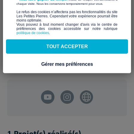
La Bouture
est une association qui œuvre depuis sa création
​ ​
chaque visite. Nous les conservons temporairement pour vous.
la prise en compte du décrochage scolaire
en 1996 pour
​Le refus des cookies n’affectera pas les fonctionnalités du site
par les institutions et les professionnels, et accompagne
Les Petites Pierres. Cependant votre expérience pourrait être
moins optimale.​
des jeunes et leurs familles vers les voies du raccrochage.
Vous pouvez à tout moment changer d'avis via le centre de
préférences des cookies accessible sur notre rubrique
politique de cookies
.
Elle est composée d’
anciens parents de décrocheurs
,
d’
anciens décrocheurs
, de
travailleurs sociaux
, de
professionnels de la politique de la ville
, d’
enseignants
et de
TOUT ACCEPTER
soucieux d’une Ecole Pour Tous luttant
simples citoyens
contre les inégalités scolaires, les discriminations et les
assignations.
Gérer mes préférences
1 Projet(s) réalisé(s)