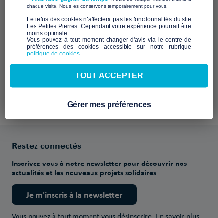
À venir
​ ​
chaque visite. Nous les conservons temporairement pour vous.
​Le refus des cookies n’affectera pas les fonctionnalités du site
Les Petites Pierres. Cependant votre expérience pourrait être
moins optimale.​
Vous pouvez à tout moment changer d'avis via le centre de
préférences des cookies accessible sur notre rubrique
politique de cookies
.
TOUT ACCEPTER
Paiements sécurisés avec
Gérer mes préférences
Restez connectés
Inscrivez-vous à notre newsletter pour découvrir nos
actualités et les nouveaux projets solidaires
Je m'inscris à la newsletter
Vous pouvez à tout moment vous désinscrire.
En savoir plus