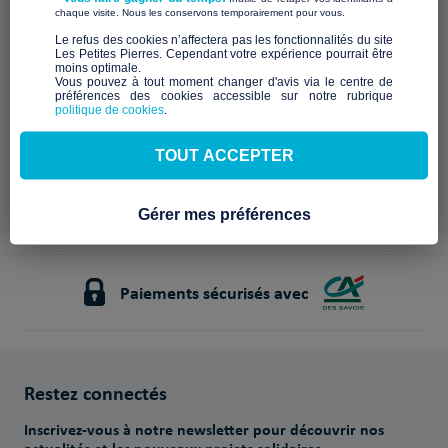
Description à venir
​ ​
chaque visite. Nous les conservons temporairement pour vous.
Notre mission et nos
​Le refus des cookies n’affectera pas les fonctionnalités du site
Les Petites Pierres. Cependant votre expérience pourrait être
engagements
moins optimale.​
Vous pouvez à tout moment changer d'avis via le centre de
préférences des cookies accessible sur notre rubrique
À venir
politique de cookies
.
TOUT ACCEPTER
Gérer mes préférences
Paiements sécurisés avec
Restez connectés
Inscrivez-vous à notre newsletter pour découvrir nos