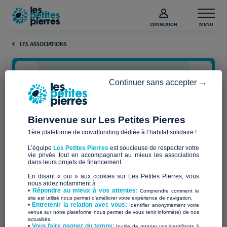
CONNEXION
MENU
LES ASSOCIATIONS
Continuer sans accepter →
Bienvenue sur Les Petites Pierres
1ère plateforme de crowdfunding dédiée à l’habitat solidaire !
L’équipe
Les Petites Pierres
est soucieuse de respecter votre
vie privée tout en accompagnant au mieux les associations
ISSUE membre de Gammes
dans leurs projets de financement.
En disant « oui » aux cookies sur Les Petites Pierres, vous
nous aidez notamment à :
•
Répondre au mieux à vos attentes:
Comprendre comment le
site est utilisé nous permet d'améliorer votre expérience de navigation.
•
Entretenir la relation avec vous:
Identifier anonymement votre
Qui sommes-nous ?
venue sur notre plateforme nous permet de vous tenir informé(e) de nos
actualités.
​•
Vous faire gagner du temps:
Inutile de retaper vos identifiants à