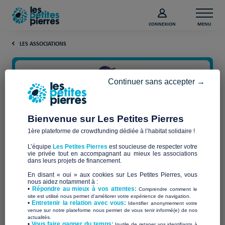
CONNEXION
MENU
LES ASSOCIATIONS
Continuer sans accepter →
Bienvenue sur Les Petites Pierres
1ère plateforme de crowdfunding dédiée à l’habitat solidaire !
L’équipe
Les Petites Pierres
est soucieuse de respecter votre
vie privée tout en accompagnant au mieux les associations
dans leurs projets de financement.
Irondèla – Terres d’accueil
En disant « oui » aux cookies sur Les Petites Pierres, vous
nous aidez notamment à :
•
Répondre au mieux à vos attentes:
Comprendre comment le
site est utilisé nous permet d'améliorer votre expérience de navigation.
•
Entretenir la relation avec vous:
Identifier anonymement votre
venue sur notre plateforme nous permet de vous tenir informé(e) de nos
actualités.
​•
Vous faire gagner du temps:
Inutile de retaper vos identifiants à