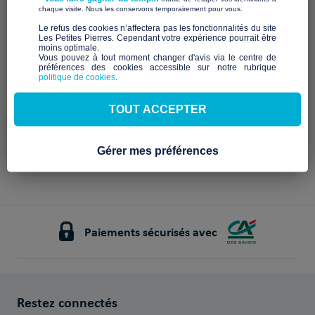
Qui sommes-nous ?
​ ​
chaque visite. Nous les conservons temporairement pour vous.
​Le refus des cookies n’affectera pas les fonctionnalités du site
Description à venir
Les Petites Pierres. Cependant votre expérience pourrait être
Notre mission et nos
moins optimale.​
Vous pouvez à tout moment changer d'avis via le centre de
préférences des cookies accessible sur notre rubrique
engagements
politique de cookies
.
À venir
TOUT ACCEPTER
Gérer mes préférences
Paiements sécurisés avec
Restez connectés