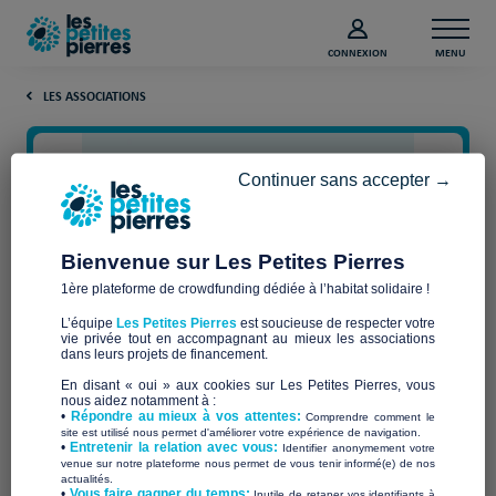
CONNEXION
MENU
LES ASSOCIATIONS
Continuer sans accepter →
Bienvenue sur Les Petites Pierres
1ère plateforme de crowdfunding dédiée à l’habitat solidaire !
L’équipe
Les Petites Pierres
est soucieuse de respecter votre
vie privée tout en accompagnant au mieux les associations
H&H GESTION PAYS DE LA
dans leurs projets de financement.
En disant « oui » aux cookies sur Les Petites Pierres, vous
LOIRE
nous aidez notamment à :
•
Répondre au mieux à vos attentes:
Comprendre comment le
site est utilisé nous permet d'améliorer votre expérience de navigation.
•
Entretenir la relation avec vous:
Identifier anonymement votre
venue sur notre plateforme nous permet de vous tenir informé(e) de nos
actualités.
​•
Vous faire gagner du temps:
Inutile de retaper vos identifiants à