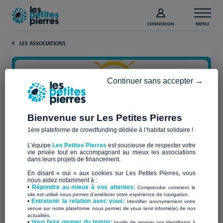
CONNEXION
MENU
LES ASSOCIATIONS
Continuer sans accepter →
Bienvenue sur Les Petites Pierres
1ère plateforme de crowdfunding dédiée à l’habitat solidaire !
L’équipe
Les Petites Pierres
est soucieuse de respecter votre
vie privée tout en accompagnant au mieux les associations
Habitat Solidaire des Faluns
dans leurs projets de financement.
En disant « oui » aux cookies sur Les Petites Pierres, vous
nous aidez notamment à :
•
Répondre au mieux à vos attentes:
Comprendre comment le
site est utilisé nous permet d'améliorer votre expérience de navigation.
•
Entretenir la relation avec vous:
Identifier anonymement votre
Qui sommes-nous ?
venue sur notre plateforme nous permet de vous tenir informé(e) de nos
actualités.
​•
Vous faire gagner du temps:
Inutile de retaper vos identifiants à