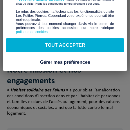
Habitat solidaire des Faluns
L’association d’intérêt général «
​ ​
chaque visite. Nous les conservons temporairement pour vous.
» vise à créer une dynamique citoyenne pour générer de
​Le refus des cookies n’affectera pas les fonctionnalités du site
l’habitat abordable, non-spéculatif et écologique.
Les Petites Pierres. Cependant votre expérience pourrait être
moins optimale.​
Vous pouvez à tout moment changer d'avis via le centre de
Elle s’insère dans le « pays des faluns » autour de son siège
préférences des cookies accessible sur notre rubrique
politique de cookies
.
social à Saint-André-des-Eaux en Côte d’Armor (22).
TOUT ACCEPTER
Gérer mes préférences
Notre mission et nos
engagements
Habitat solidaire des Faluns
«
» a pour objet l’amélioration
des conditions d’insertion dans et par l’habitat de personnes
et familles exclues de l’accès au logement, pour des raisons
économiques et sociales, ainsi que la lutte contre le mal-
logement.