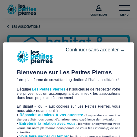
CONNEXION
MENU
LES ASSOCIATIONS
Continuer sans accepter →
Bienvenue sur Les Petites Pierres
1ère plateforme de crowdfunding dédiée à l’habitat solidaire !
Habitat & Humanisme
L’équipe
Les Petites Pierres
est soucieuse de respecter votre
Sarthe Mayenne
vie privée tout en accompagnant au mieux les associations
dans leurs projets de financement.
En disant « oui » aux cookies sur Les Petites Pierres, vous
nous aidez notamment à :
•
Répondre au mieux à vos attentes:
Comprendre comment le
site est utilisé nous permet d'améliorer votre expérience de navigation.
Qui sommes-nous ?
•
Entretenir la relation avec vous:
Identifier anonymement votre
venue sur notre plateforme nous permet de vous tenir informé(e) de nos
actualités.
Habitat et Humanisme
Aujourd’hui, notre association
​•
Vous faire gagner du temps:
Inutile de retaper vos identifiants à