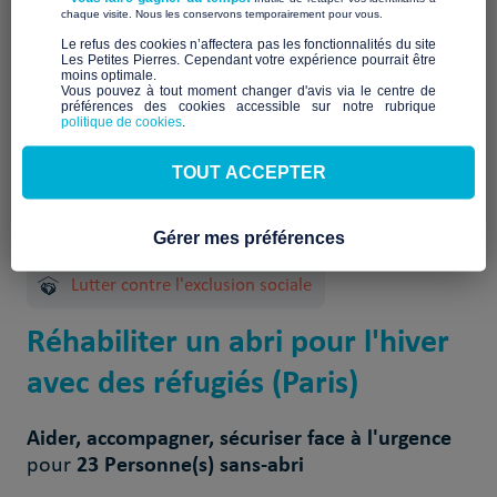
À venir
​ ​
chaque visite. Nous les conservons temporairement pour vous.
​Le refus des cookies n’affectera pas les fonctionnalités du site
Les Petites Pierres. Cependant votre expérience pourrait être
moins optimale.​
Vous pouvez à tout moment changer d'avis via le centre de
préférences des cookies accessible sur notre rubrique
politique de cookies
.
TOUT ACCEPTER
1 Projet(s) réalisé(s)
Gérer mes préférences
Lutter contre l'exclusion sociale
Réhabiliter un abri pour l'hiver
avec des réfugiés (Paris)
Aider, accompagner, sécuriser face à l'urgence
23 Personne(s) sans-abri
pour