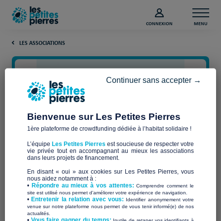
CONNEXION
MENU
LES ASSOCIATIONS
Continuer sans accepter →
Bienvenue sur Les Petites Pierres
1ère plateforme de crowdfunding dédiée à l’habitat solidaire !
L’équipe
Les Petites Pierres
est soucieuse de respecter votre
vie privée tout en accompagnant au mieux les associations
Habitat-Cité
dans leurs projets de financement.
En disant « oui » aux cookies sur Les Petites Pierres, vous
nous aidez notamment à :
•
Répondre au mieux à vos attentes:
Comprendre comment le
site est utilisé nous permet d'améliorer votre expérience de navigation.
•
Entretenir la relation avec vous:
Identifier anonymement votre
Qui sommes-nous ?
venue sur notre plateforme nous permet de vous tenir informé(e) de nos
actualités.
​•
Vous faire gagner du temps:
Inutile de retaper vos identifiants à