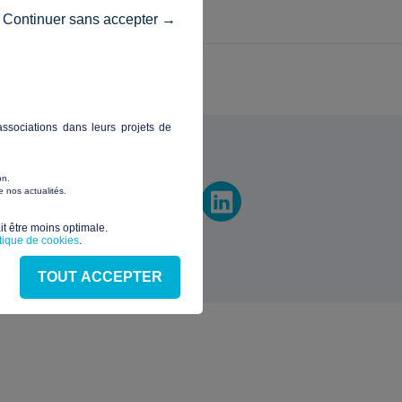
Continuer sans accepter →
ssociations dans leurs projets de
vez-nous
on.
 nos actualités.
t être moins optimale.​
itique de cookies
.
TOUT ACCEPTER