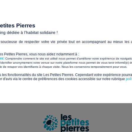
Paiements sécurisés avec
tites Pierres
g dédiée à l’habitat solidaire !
soucieuse de respecter votre vie privée tout en accompagnant au mieux les a
Sui
Les Petites Pierres, vous nous aidez notamment à :
es:
Comprendre comment le site est utilisé nous permet d'améliorer votre expérience de navigati
tualités et les nouveaux projets solidaires
Identifier anonymement votre venue sur notre plateforme nous permet de vous tenir informé(e) de
​ ​
ile de retaper vos identifiants à chaque visite. Nous les conservons temporairement pour vous.
s les fonctionnalités du site Les Petites Pierres. Cependant votre expérience pourrai
d'avis via le centre de préférences des cookies accessible sur notre rubrique
pol
us sur la gestion de vos données et vos droits.