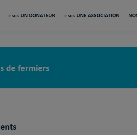
UN DONATEUR
UNE ASSOCIATION
NOS
JE SUIS
JE SUIS
s de fermiers
ments