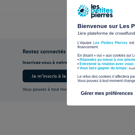
Bienvenue sur Les Pe
1ère plateforme de crowdfundin
L’équipe
Les Petites Pierres
est 
financement.
Restez connectés
En disant « oui » aux cookies sur 
•
Répondre au mieux à vos attent
Inscrivez-vous à notre newsletter pour découvrir nos ac
•
Entretenir la relation avec vous:
​•
Vous faire gagner du temps:
Inut
Je m'inscris à la newsletter
​Le refus des cookies n’affectera pa
Vous pouvez à tout moment changer 
Vous pouvez à tout moment vous désinscrire.
En savoir pl
Gérer mes préférences