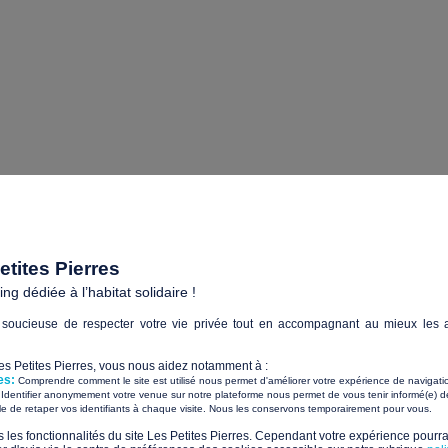
consult à Annecy (Haute-Savoie)
 ou indigne
des Personne(s) en situation de han
pour
tites Pierres
g dédiée à l’habitat solidaire !
soucieuse de respecter votre vie privée tout en accompagnant au mieux les a
Les Petites Pierres, vous nous aidez notamment à :
es:
Comprendre comment le site est utilisé nous permet d'améliorer votre expérience de navigati
Identifier anonymement votre venue sur notre plateforme nous permet de vous tenir informé(e) de
​ ​
ile de retaper vos identifiants à chaque visite. Nous les conservons temporairement pour vous.
s les fonctionnalités du site Les Petites Pierres. Cependant votre expérience pourrai