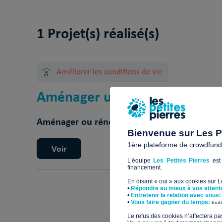
1 Projet(s) réalisé(s)
Améliorer les conditions de vie
Aménager un patio pour Handi
Aménager ou rénover un logement inadapté
Bienvenue sur Les Pe
1ère plateforme de crowdfundin
Voir
L’équipe
Les Petites Pierres
est 
financement.
En disant « oui » aux cookies sur 
•
Répondre au mieux à vos attent
•
Entretenir la relation avec vous:
​•
Vous faire gagner du temps:
Inut
​Le refus des cookies n’affectera pa