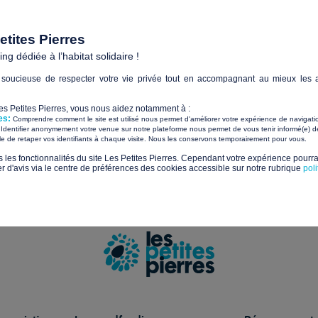
Paiements sécurisés avec
tites Pierres
g dédiée à l’habitat solidaire !
Sui
soucieuse de respecter votre vie privée tout en accompagnant au mieux les a
tualités et les nouveaux projets solidaires
Les Petites Pierres, vous nous aidez notamment à :
es:
Comprendre comment le site est utilisé nous permet d'améliorer votre expérience de navigati
Identifier anonymement votre venue sur notre plateforme nous permet de vous tenir informé(e) de
​ ​
ile de retaper vos identifiants à chaque visite. Nous les conservons temporairement pour vous.
s les fonctionnalités du site Les Petites Pierres. Cependant votre expérience pourrai
us sur la gestion de vos données et vos droits.
d'avis via le centre de préférences des cookies accessible sur notre rubrique
pol