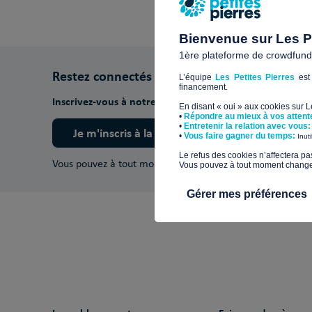
Bienvenue sur Les Pe
1ère plateforme de crowdfundin
Restez connectés
L’équipe
Les Petites Pierres
est 
financement.
Inscrivez-vous à notre newsletter pour découvrir nos ac
En disant « oui » aux cookies sur 
•
Répondre au mieux à vos attent
•
Entretenir la relation avec vous:
Je m'inscris à la newsletter
​•
Vous faire gagner du temps:
Inut
​Le refus des cookies n’affectera pa
Vous pouvez à tout moment vous désinscrire.
En savoir pl
Vous pouvez à tout moment changer 
Gérer mes préférences