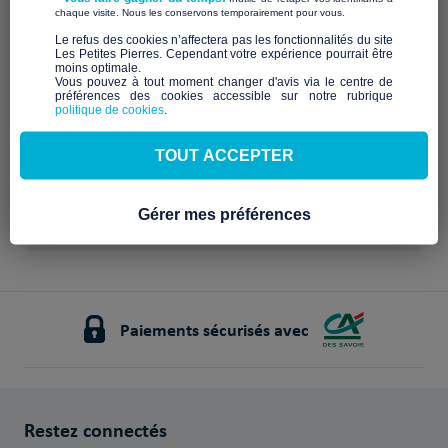
Qui sommes-nous ?
​ ​
chaque visite. Nous les conservons temporairement pour vous.
​Le refus des cookies n’affectera pas les fonctionnalités du site
Description à venir
Les Petites Pierres. Cependant votre expérience pourrait être
Notre mission et nos
moins optimale.​
Vous pouvez à tout moment changer d'avis via le centre de
préférences des cookies accessible sur notre rubrique
engagements
politique de cookies
.
À venir
TOUT ACCEPTER
Gérer mes préférences
Paiements sécurisés avec
Restez connectés