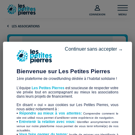
CONNEXION
MENU
LES ASSOCIATIONS
Continuer sans accepter →
Bienvenue sur Les Petites Pierres
1ère plateforme de crowdfunding dédiée à l’habitat solidaire !
L’équipe
Les Petites Pierres
est soucieuse de respecter votre
vie privée tout en accompagnant au mieux les associations
Fondation de la Catho de
dans leurs projets de financement.
En disant « oui » aux cookies sur Les Petites Pierres, vous
Lille
nous aidez notamment à :
•
Répondre au mieux à vos attentes:
Comprendre comment le
site est utilisé nous permet d'améliorer votre expérience de navigation.
•
Entretenir la relation avec vous:
Identifier anonymement votre
venue sur notre plateforme nous permet de vous tenir informé(e) de nos
actualités.
​•
Vous faire gagner du temps:
Inutile de retaper vos identifiants à