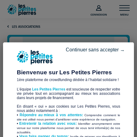
CONNEXION
MENU
LES ASSOCIATIONS
Continuer sans accepter →
Bienvenue sur Les Petites Pierres
1ère plateforme de crowdfunding dédiée à l’habitat solidaire !
L’équipe
Les Petites Pierres
est soucieuse de respecter votre
vie privée tout en accompagnant au mieux les associations
Espace créateur de
dans leurs projets de financement.
En disant « oui » aux cookies sur Les Petites Pierres, vous
Solidarités
nous aidez notamment à :
•
Répondre au mieux à vos attentes:
Comprendre comment le
site est utilisé nous permet d'améliorer votre expérience de navigation.
•
Entretenir la relation avec vous:
Identifier anonymement votre
venue sur notre plateforme nous permet de vous tenir informé(e) de nos
actualités.
​•
Vous faire gagner du temps:
Inutile de retaper vos identifiants à