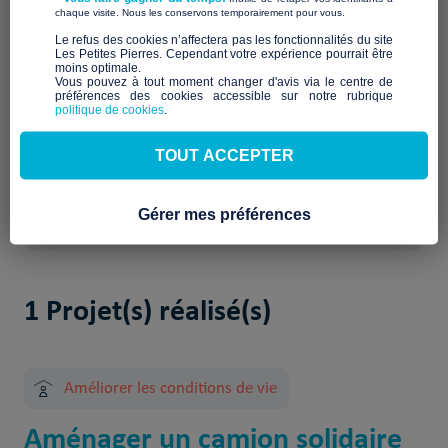
Qui sommes-nous ?
​ ​
chaque visite. Nous les conservons temporairement pour vous.
​Le refus des cookies n’affectera pas les fonctionnalités du site
Description à venir
Les Petites Pierres. Cependant votre expérience pourrait être
Notre mission et nos
moins optimale.​
Vous pouvez à tout moment changer d'avis via le centre de
préférences des cookies accessible sur notre rubrique
engagements
politique de cookies
.
À venir
TOUT ACCEPTER
Gérer mes préférences
1 Projet(s) réalisé(s)
Améliorer les conditions de vie
Aménager un camion solidaire