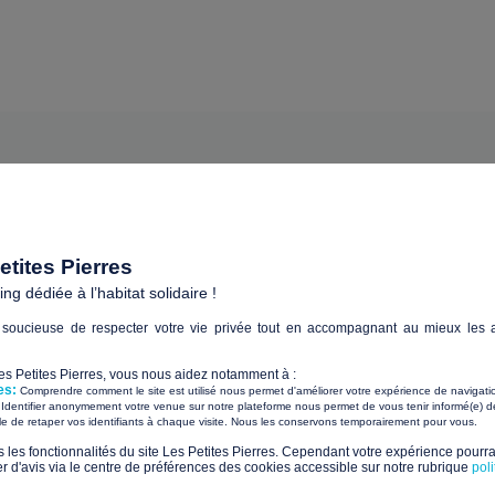
tites Pierres
SA CUISINE ET L'ACCUEIL URGENCE
g dédiée à l’habitat solidaire !
soucieuse de respecter votre vie privée tout en accompagnant au mieux les a
Les Petites Pierres, vous nous aidez notamment à :
es:
Comprendre comment le site est utilisé nous permet d'améliorer votre expérience de navigati
Espace restauration coll
Identifier anonymement votre venue sur notre plateforme nous permet de vous tenir informé(e) de
​ ​
ile de retaper vos identifiants à chaque visite. Nous les conservons temporairement pour vous.
neuf et une nouvell
s les fonctionnalités du site Les Petites Pierres. Cependant votre expérience pourrai
chambre d'accueil d'ur
d'avis via le centre de préférences des cookies accessible sur notre rubrique
pol