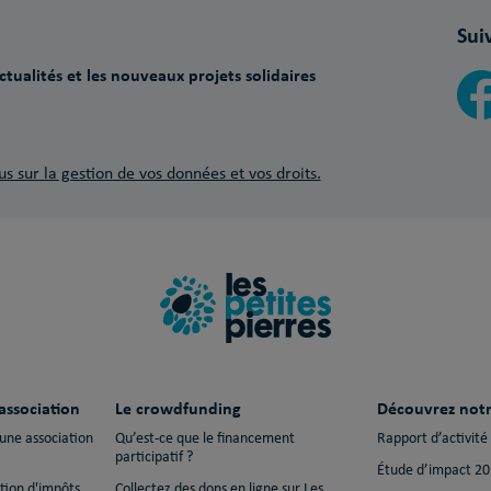
Sui
tualités et les nouveaux projets solidaires
us sur la gestion de vos données et vos droits.
association
Le crowdfunding
Découvrez notr
 une association
Qu’est-ce que le financement
Rapport d’activité
participatif ?
Étude d’impact 2
ction d'impôts
Collectez des dons en ligne sur Les