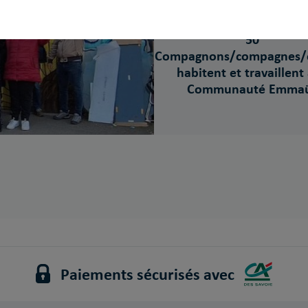
POUR
50
Compagnons/compagnes/e
habitent et travaillent 
Communauté Emma
Paiements sécurisés avec