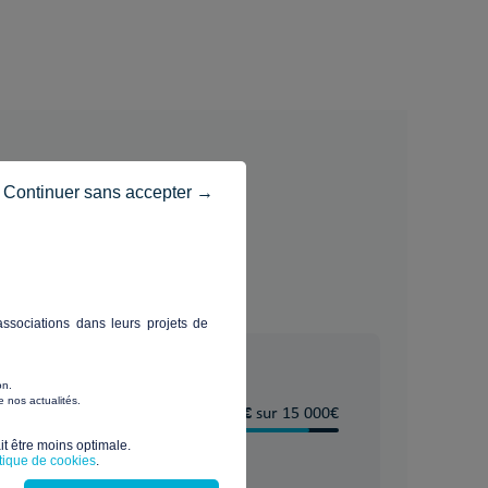
Continuer sans accepter →
 (Vendée)
ssociations dans leurs projets de
on.
ectif
 nos actualités.
12 000 €
80
%
sur 15 000€
e
t être moins optimale.​
gence
itique de cookies
.