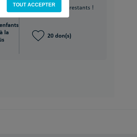
TOUT ACCEPTER
73 jours
restants !
nfants
à la
20 don(s)
üs