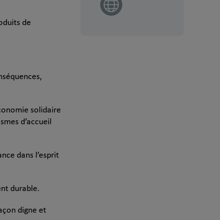
oduits de
conséquences,
conomie solidaire
ismes d’accueil
nce dans l’esprit
ent durable.
façon digne et