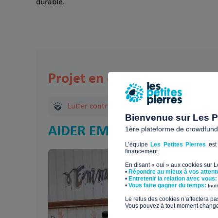
durable.
Projet en cours
Lutter contre l'exclusion sociale
Bienvenue sur Les Pe
AIDER EMMAUS A RENOVER 
1ère plateforme de crowdfundin
L’équipe
Les Petites Pierres
est 
financement.
En disant « oui » aux cookies sur 
•
Répondre au mieux à vos attent
•
Entretenir la relation avec vous:
​•
Vous faire gagner du temps:
Inut
​Le refus des cookies n’affectera pa
Vous pouvez à tout moment changer 