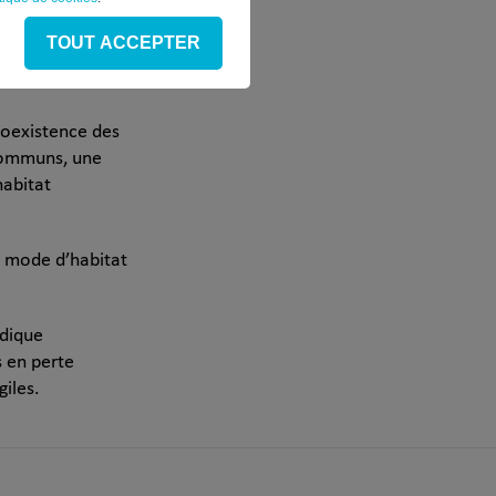
que, juridique et
TOUT ACCEPTER
ion avec l’HAPA
coexistence des
 communs, une
habitat
e mode d’habitat
idique
s en perte
giles.