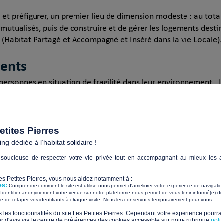
, et préfigurer, un premier lieu de dimension modeste : au tota
mutualisés, puis de construire et de gérer les logements desti
(Habitat Partagé et Accompagné et Inséré dans la vie Locale)
ments
s personnes en situation de fragilité dans leur environnement. 
 volets, est de développer, expérimenter et diffuser un nouve
les soient âgées ou en situation de handicap.
inclusif
(HAPA) qui s’adresse aux personnes en perte d’autono
tites Pierres
’HAPA :
g dédiée à l’habitat solidaire !
soucieuse de respecter votre vie privée tout en accompagnant au mieux les a
Les Petites Pierres, vous nous aidez notamment à :
es:
Comprendre comment le site est utilisé nous permet d'améliorer votre expérience de navigati
Identifier anonymement votre venue sur notre plateforme nous permet de vous tenir informé(e) de
​ ​
ile de retaper vos identifiants à chaque visite. Nous les conservons temporairement pour vous.
s les fonctionnalités du site Les Petites Pierres. Cependant votre expérience pourrai
d'avis via le centre de préférences des cookies accessible sur notre rubrique
pol