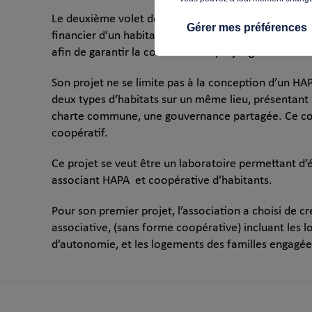
Le deuxième volet de sa mission est de mener une ré
Gérer mes préférences
financier d’un habitat coopératif, relevant d’une s
afin de garantir la cohérence du projet global.
Son projet ne se limite pas à la conception d’un HA
deux types d’habitats sur un même lieu, présentan
charte commune, une gouvernance partagée. Ce coupl
coopératif.
Ce projet se veut être un laboratoire permettant d’
associant HAPA et coopérative d’habitants.
Pour son premier projet, l’association a choisi de c
associative, (sans forme coopérative) incluant les
d’autonomie, et les logements des familles engagées 