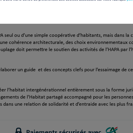
flexion et d’accompagner la préfiguration sur les plans techni
tructure juridique indépendante, mais fonctionnant en articulat
PA seul ou d’une simple coopérative d’habitants, mais dans la 
t une cohérence architecturale, des choix environnementaux
age doit permettre le soutien des activités de l’HAPA par l’
élaborer un guide et des concepts clefs pour l’essaimage de c
réer l’habitat intergénérationnel entièrement sous la forme jur
 logements de l’Habitat partagé accompagné pour les personne
dans une relation de solidarité et d’entraide avec les plus fra
Paiements sécurisés avec