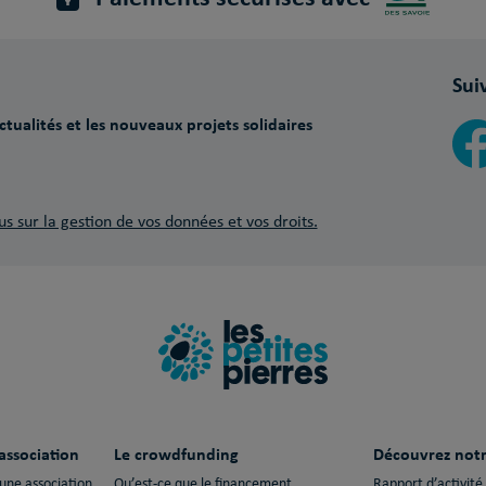
Sui
tualités et les nouveaux projets solidaires
us sur la gestion de vos données et vos droits.
association
Le crowdfunding
Découvrez notr
 une association
Qu’est-ce que le financement
Rapport d’activité