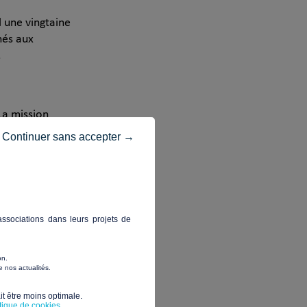
l une vingtaine
nés aux
.
La mission
au mode d’habitat
Continuer sans accepter →
mie. Ce volet
ssociations dans leurs projets de
on.
 nos actualités.
t être moins optimale.​
itique de cookies
.