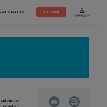
 ACTUALITÉS
JE DONNE
CONNEXION
, autour des
er projet en