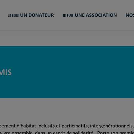
UN DONATEUR
UNE ASSOCIATION
NOS
JE SUIS
JE SUIS
MIS
ment d’habitat inclusifs et participatifs, intergénérationnels
u vivre ensemble, dans un esprit de solidarité. Porte son premi