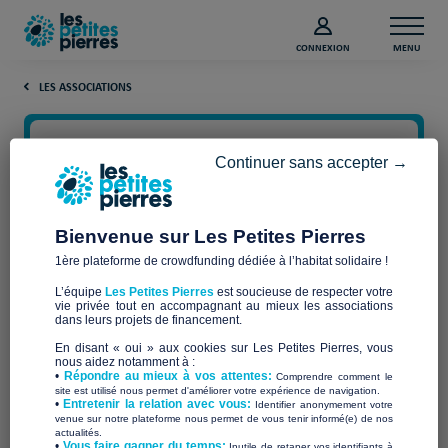
CONNEXION
MENU
LES ASSOCIATIONS
Continuer sans accepter →
Bienvenue sur Les Petites Pierres
1ère plateforme de crowdfunding dédiée à l’habitat solidaire !
L’équipe
Les Petites Pierres
est soucieuse de respecter votre
vie privée tout en accompagnant au mieux les associations
dans leurs projets de financement.
En disant « oui » aux cookies sur Les Petites Pierres, vous
nous aidez notamment à :
•
Répondre au mieux à vos attentes:
Comprendre comment le
Compagnons Bâtisseurs
site est utilisé nous permet d'améliorer votre expérience de navigation.
•
Entretenir la relation avec vous:
Identifier anonymement votre
venue sur notre plateforme nous permet de vous tenir informé(e) de nos
Bretagne
actualités.
​•
Vous faire gagner du temps:
Inutile de retaper vos identifiants à