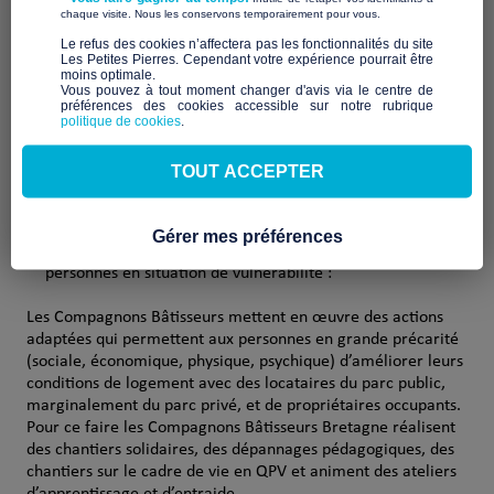
​ ​
chaque visite. Nous les conservons temporairement pour vous.
​Le refus des cookies n’affectera pas les fonctionnalités du site
Les Petites Pierres. Cependant votre expérience pourrait être
moins optimale.​
Qui sommes-nous ?
Vous pouvez à tout moment changer d'avis via le centre de
préférences des cookies accessible sur notre rubrique
politique de cookies
.
Les actions des Compagnons Bâtisseurs Bretagne, ancrées
dans les valeurs de l’Economie Sociale et Solidaire,
TOUT ACCEPTER
veulent répondre aux urgences sociales et climatiques.
Pour ce faire ils :
Gérer mes préférences
Agissent pour améliorer les conditions d’habitat des
personnes en situation de vulnérabilité :
Les Compagnons Bâtisseurs mettent en œuvre des actions
adaptées qui permettent aux personnes en grande précarité
(sociale, économique, physique, psychique) d’améliorer leurs
conditions de logement avec des locataires du parc public,
marginalement du parc privé, et de propriétaires occupants.
Pour ce faire les Compagnons Bâtisseurs Bretagne réalisent
des chantiers solidaires, des dépannages pédagogiques, des
chantiers sur le cadre de vie en QPV et animent des ateliers